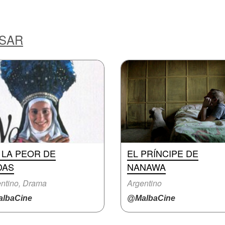
ESAR
 LA PEOR DE
EL PRÍNCIPE DE
DAS
NANAWA
ntino, Drama
Argentino
lbaCine
@MalbaCine