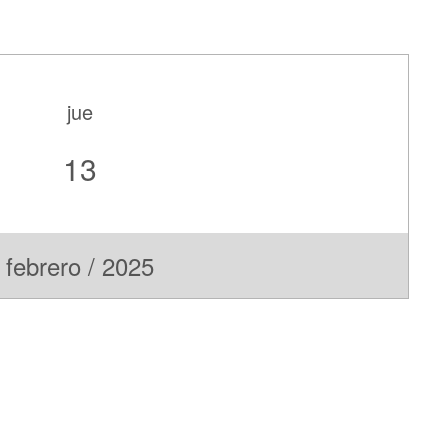
jue
13
febrero / 2025