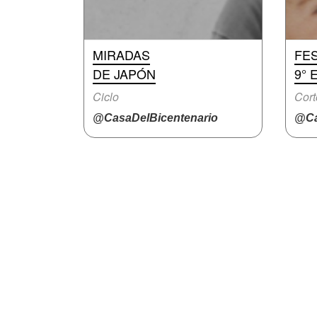
MIRADAS
FES
DE JAPÓN
9° 
Ciclo
Cort
@CasaDelBicentenario
@Ca