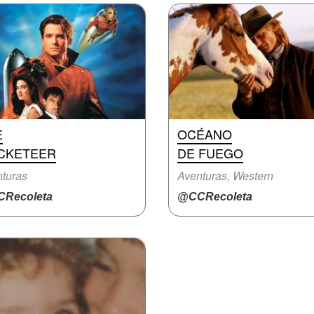
E
OCÉANO
CKETEER
DE FUEGO
turas
Aventuras, Western
Recoleta
@CCRecoleta