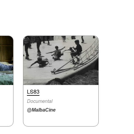
LS83
Documental
@MalbaCine