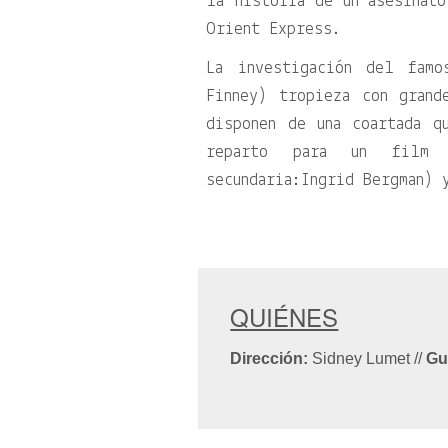
la historia de un asesinato
Orient Express.
La investigación del famo
Finney) tropieza con grand
disponen de una coartada q
reparto para un film 
secundaria:Ingrid Bergman) 
QUIÉNES
Dirección:
Sidney Lumet
//
Gu