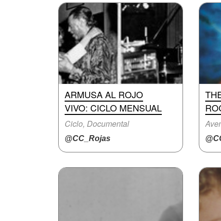
ARMUSA AL ROJO
TH
VIVO: CICLO MENSUAL
RO
Ciclo, Documental
Aven
@CC_Rojas
@CC