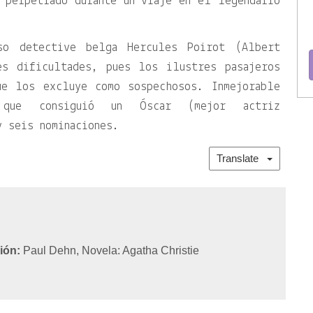
 perpetrado durante un viaje en el legendario
so detective belga Hercules Poirot (Albert
es dificultades, pues los ilustres pasajeros
ue los excluye como sospechosos. Inmejorable
que consiguió un Óscar (mejor actriz
y seis nominaciones.
Translate
ión:
Paul Dehn, Novela: Agatha Christie