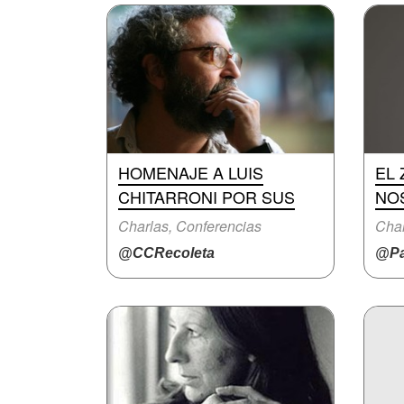
HOMENAJE A LUIS
EL
CHITARRONI POR SUS
NO
Charlas, Conferencias
Char
@CCRecoleta
@Pa