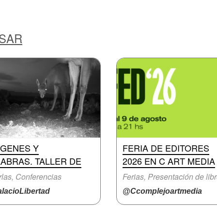
ESAR
ÁGENES Y
FERIA DE EDITORES
ABRAS. TALLER DE
2026 EN C ART MEDIA
las, Conferencias
Ferias, Presentación de lib
lacioLibertad
@Ccomplejoartmedia