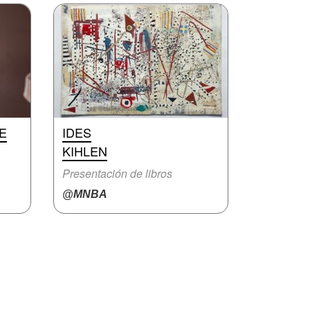
E
IDES
KIHLEN
Presentación de libros
@MNBA