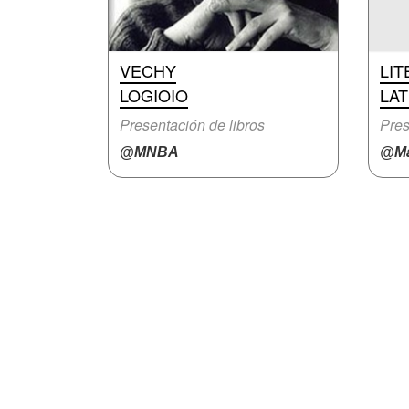
VECHY
LI
LOGIOIO
LA
Presentación de libros
Pres
@MNBA
@Ma