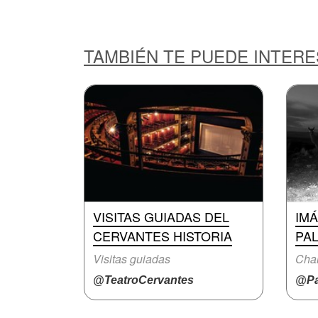
TAMBIÉN TE PUEDE INTER
VISITAS GUIADAS DEL
IM
CERVANTES HISTORIA
PAL
Visitas guiadas
Char
@TeatroCervantes
@Pa