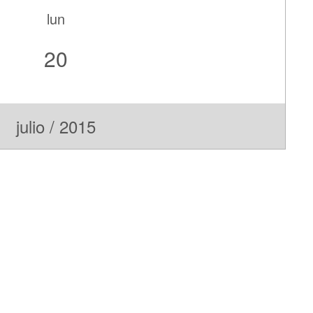
lun
20
julio / 2015