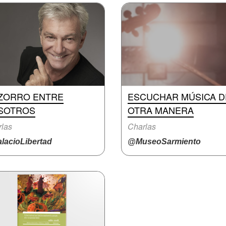
 ZORRO ENTRE
ESCUCHAR MÚSICA D
SOTROS
OTRA MANERA
las
Charlas
lacioLibertad
@MuseoSarmiento