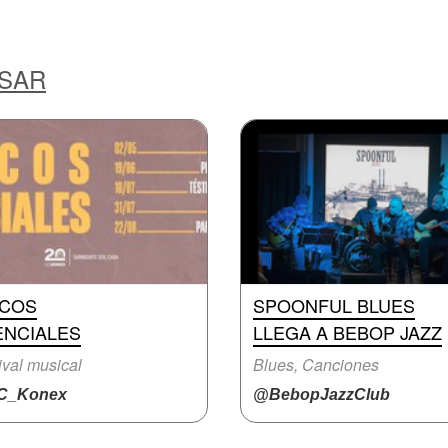
ESAR
SCOS
SPOONFUL BLUES
ENCIALES
LLEGA A BEBOP JAZZ
ival musical
Blues, Canciones
C_Konex
@BebopJazzClub