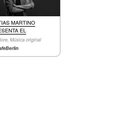
TIAS MARTINO
ESENTA EL
lore, Música original
feBerlin