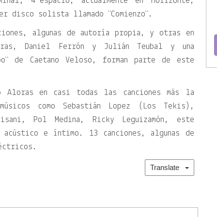
inal, 4ºespacio, actualmente en Horizonte,
er disco solista llamado ¨Comienzo¨.
ciones, algunas de autoría propia, y otras en
oras, Daniel Ferrón y Julián Teubal y una
po¨ de Caetano Veloso, forman parte de este
o Aloras en casi todas las canciones más la
 músicos como Sebastián Lopez (Los Tekis),
misani, Pol Medina, Ricky Leguizamón, este
 acústico e íntimo. 13 canciones, algunas de
éctricos.
Translate