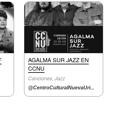
F
AGALMA SUR JAZZ EN
CCNU
Canciones, Jazz
@CentroCulturalNuevaUri...