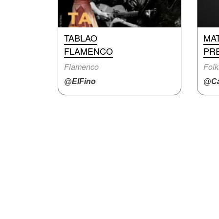
TABLAO
MA
FLAMENCO
PR
Flamenco
Folk
@ElFino
@Ca