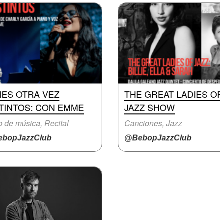
NES OTRA VEZ
THE GREAT LADIES O
STINTOS: CON EMME
JAZZ SHOW
o de música, Recital
Canciones, Jazz
bopJazzClub
@BebopJazzClub