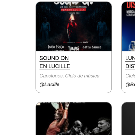
SOUND ON
LU
EN LUCILLE
DI
Canciones, Ciclo de música
Cicl
@Lucille
@Be