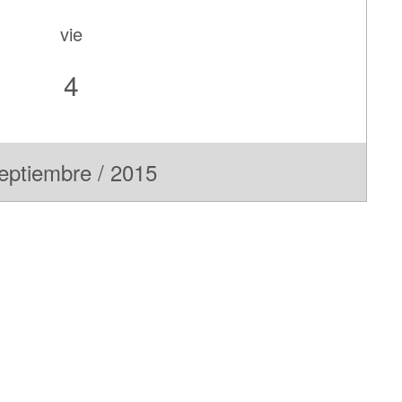
vie
4
eptiembre / 2015