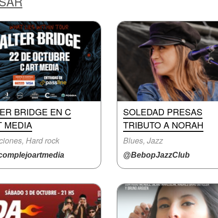
ESAR
ER BRIDGE EN C
SOLEDAD PRESAS
T MEDIA
TRIBUTO A NORAH
iones, Hard rock
Blues, Jazz
omplejoartmedia
@BebopJazzClub