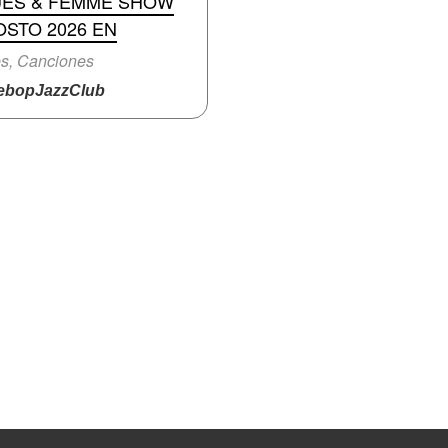
UES & FEMME SHOW
STO 2026 EN
s, Canciones
bopJazzClub