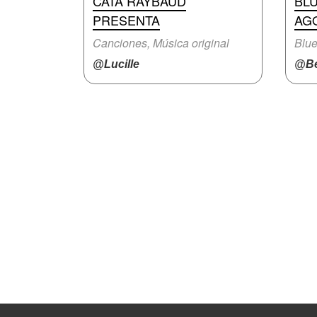
CATA RAYBAUD
BL
PRESENTA
AGO
Canciones, Música original
Blue
@Lucille
@Be