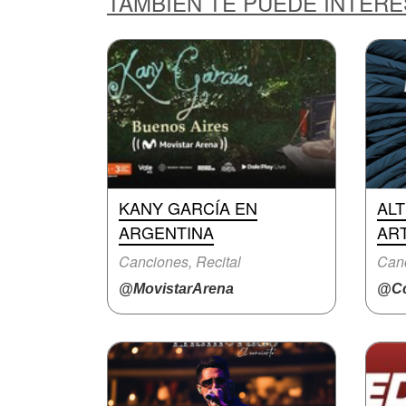
TAMBIÉN TE PUEDE INTER
KANY GARCÍA EN
ALT
ARGENTINA
AR
Canciones, Recital
Canc
@MovistarArena
@Cc