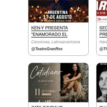
KEN-Y PRESENTA
SE
"ENAMORADO EL
PR
Canciones, Latinoamericana
Hard
@TeatroGranRex
@Th