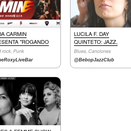
DA CARMIN
LUCILA F. DAY
ESENTA "ROGANDO
QUINTETO: JAZZ,
 rock, Punk
Blues, Canciones
eRoxyLiveBar
@BebopJazzClub