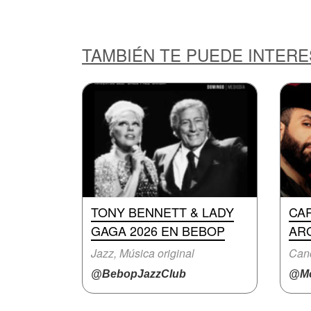
TAMBIÉN TE PUEDE INTER
TONY BENNETT & LADY
CA
GAGA 2026 EN BEBOP
AR
Jazz, Música original
Canc
@BebopJazzClub
@Mo