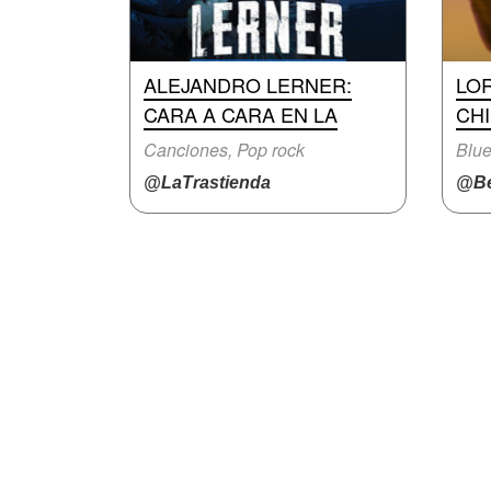
ALEJANDRO LERNER:
LO
CARA A CARA EN LA
CH
Canciones, Pop rock
Blue
@LaTrastienda
@Be