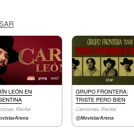
ESAR
RÍN LEÓN EN
GRUPO FRONTERA:
GENTINA
TRISTE PERO BIEN
iones, Recital
Canciones, Recital
vistarArena
@MovistarArena