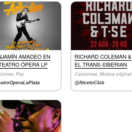
NJAMÍN AMADEO EN
RICHARD COLEMAN &
 TEATRO ÓPERA LP
EL TRANS-SIBERIAN
ciones, Pop
Canciones, Música original
atroOperaLaPlata
@NicetoClub