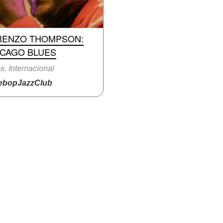
RENZO THOMPSON:
ICAGO BLUES
s, Internacional
bopJazzClub