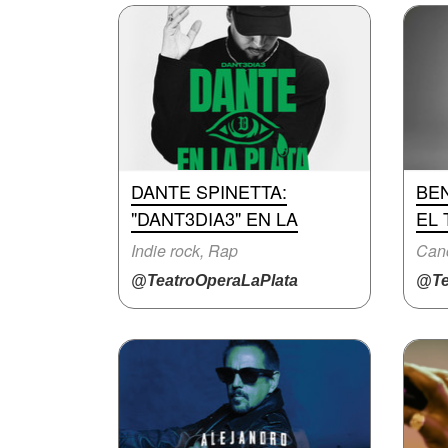
DANTE SPINETTA:
BE
"DANT3DIA3" EN LA
EL
Indie rock, Rap
Can
@TeatroOperaLaPlata
@Te