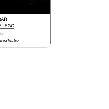
RAR
 FUEGO
za
reaTeatro