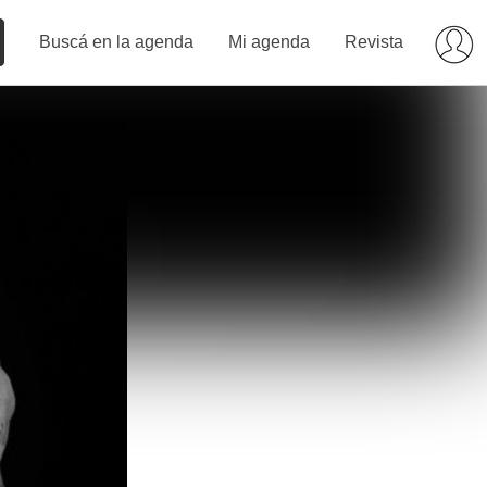
Buscá en la agenda
Mi agenda
Revista