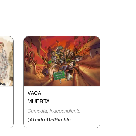
VACA
MUERTA
Comedia, Independiente
@TeatroDelPueblo