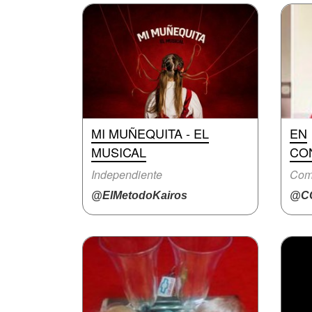
MI MUÑEQUITA - EL
EN
MUSICAL
CO
Independiente
Com
@ElMetodoKairos
@CC