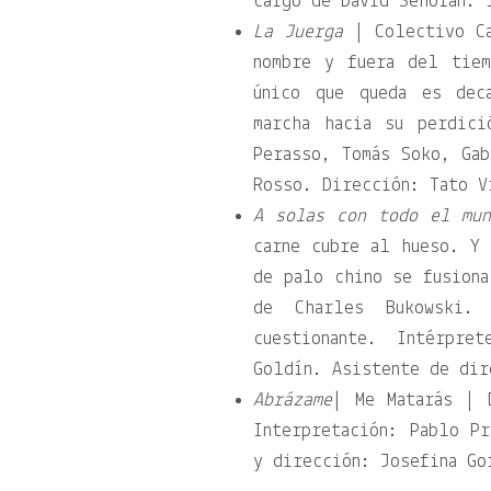
cargo de David Señorán. 
La Juerga
| Colectivo Ca
nombre y fuera del tiem
único que queda es dec
marcha hacia su perdici
Perasso, Tomás Soko, Gab
Rosso. Dirección: Tato V
A solas con todo el mun
carne cubre al hueso. Y 
de palo chino se fusiona
de Charles Bukowski. 
cuestionante. Intérpre
Goldín. Asistente de dir
Abrázame
| Me Matarás | 
Interpretación: Pablo Pr
y dirección: Josefina Go