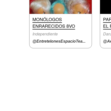
MONÓLOGOS
PA
ENRARECIDOS 8VO
EL
Independiente
Dan
@EntretelonesEspacioTea...
@Ae