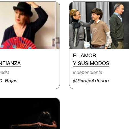
EL AMOR
NFIANZA
Y SUS MODOS
edia
Independiente
_Rojas
@ParajeArteson