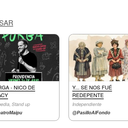
ESAR
GA - NICO DE
Y... SE NOS FUÉ
ACY
REDEPENTE
edia, Stand up
Independiente
atroMaipu
@PasilloAlFondo