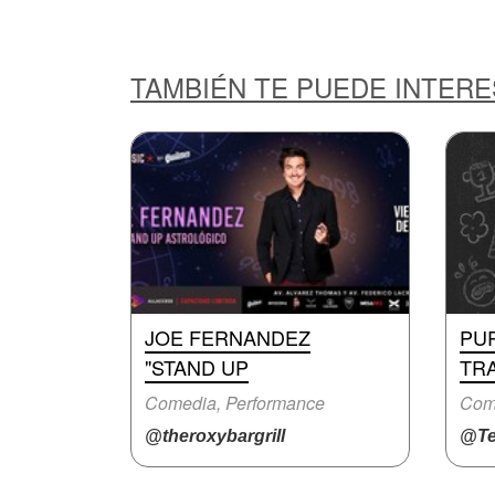
TAMBIÉN TE PUEDE INTER
JOE FERNANDEZ
PUR
"STAND UP
TR
Comedia, Performance
Com
@theroxybargrill
@Te