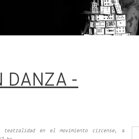
N DANZA -
 teatralidad en el movimiento circense
, a