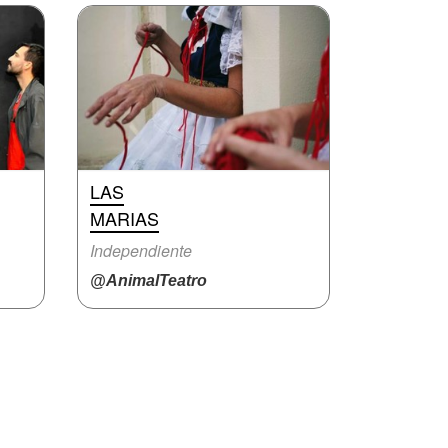
LAS
MARIAS
Independiente
@AnimalTeatro