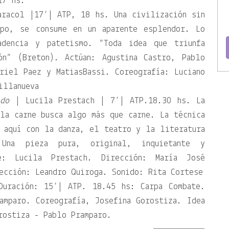
17 hs.
racol |17’| ATP, 18 hs. Una civilización sin
po, se consume en un aparente esplendor. Lo
adencia y patetismo. “Toda idea que triunfa
ón” (Breton). Actúan: Agustina Castro, Pablo
riel Paez y MatiasBassi. Coreografía: Luciano
illanueva
do
| Lucila Prestach | 7’| ATP.18.30 hs. La
la carne busca algo más que carne. La técnica
 aquí con la danza, el teatro y la literatura
Una pieza pura, original, inquietante y
te: Lucila Prestach. Dirección: María José
ección: Leandro Quiroga. Sonido: Rita Cortese
Duración: 15’| ATP. 18.45 hs: Carpa Combate.
amparo. Coreografía, Josefina Gorostiza. Idea
rostiza - Pablo Pramparo.