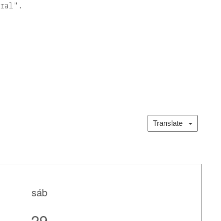
ural
.
Translate
sáb
29