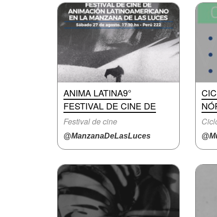
ANIMA LATINA9°
CIC
FESTIVAL DE CINE DE
NÓ
Festival de cine
Cicl
@ManzanaDeLasLuces
@Mu