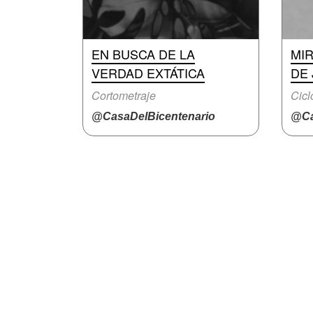
EN BUSCA DE LA
MI
VERDAD EXTÁTICA
DE
Cortometraje
Cicl
@CasaDelBicentenario
@Ca