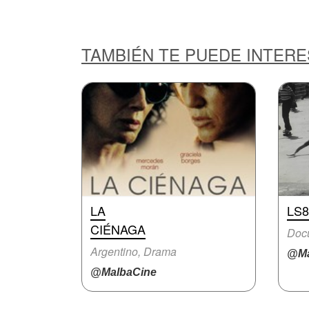
TAMBIÉN TE PUEDE INTER
LA
LS8
CIÉNAGA
Doc
Argentino, Drama
@Ma
@MalbaCine