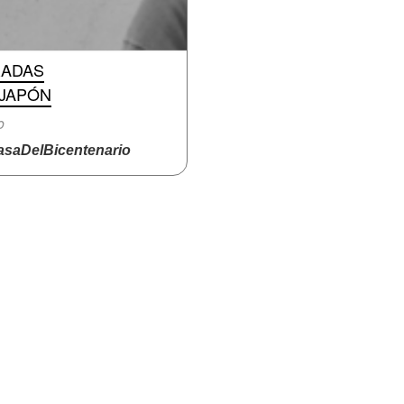
RADAS
 JAPÓN
o
saDelBicentenario