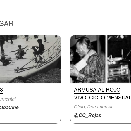
ESAR
3
ARMUSA AL ROJO
VIVO: CICLO MENSUA
umental
Ciclo, Documental
lbaCine
@CC_Rojas