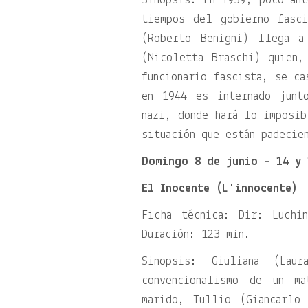
Sinopsis: En 1939, poco ant
tiempos del gobierno fasc
(Roberto Benigni) llega a
(Nicoletta Braschi) quien
funcionario fascista, se ca
en 1944 es internado junt
nazi, donde hará lo imposib
situación que están padecie
Domingo 8 de junio - 14 y 
El Inocente (L'innocente)
Ficha técnica: Dir: Luchi
Duración: 123 min.
Sinopsis: Giuliana (Lau
convencionalismo de un m
marido, Tullio (Giancarlo