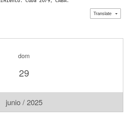
rmiento. Cuba 2079, CABA.
Translate
dom
29
junio / 2025