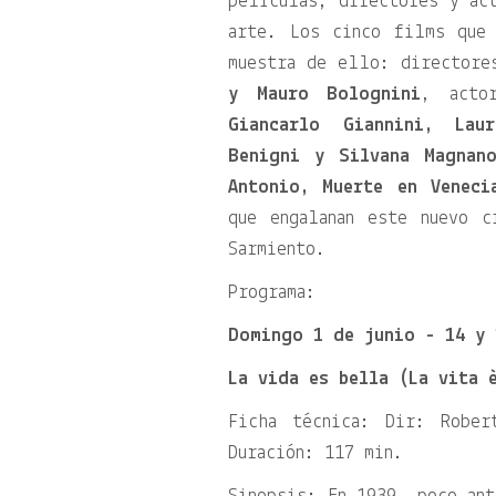
películas, directores y ac
arte. Los cinco films que
muestra de ello: director
y Mauro Bolognini
, acto
Giancarlo Giannini, Lau
Benigni y Silvana Magnan
Antonio, Muerte en Veneci
que engalanan este nuevo 
Sarmiento.
Programa:
Domingo 1 de junio - 14 y 
La vida es bella (La vita 
Ficha técnica: Dir: Robe
Duración: 117 min.