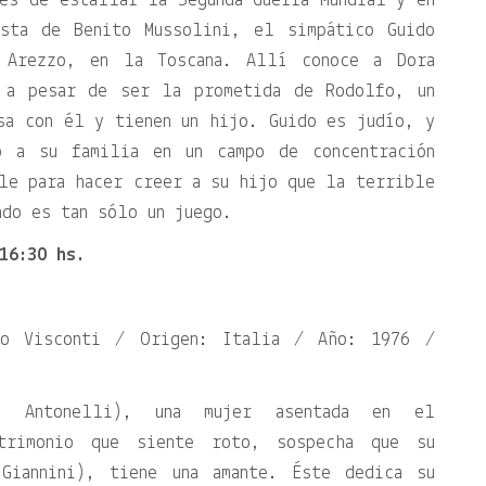
es de estallar la Segunda Guerra Mundial y en
ista de Benito Mussolini, el simpático Guido
 Arezzo, en la Toscana. Allí conoce a Dora
, a pesar de ser la prometida de Rodolfo, un
sa con él y tienen un hijo. Guido es judío, y
o a su familia en un campo de concentración
le para hacer creer a su hijo que la terrible
ndo es tan sólo un juego.
16:30 hs.
no Visconti / Origen: Italia / Año: 1976 /
ra Antonelli), una mujer asentada en el
atrimonio que siente roto, sospecha que su
 Giannini), tiene una amante. Éste dedica su