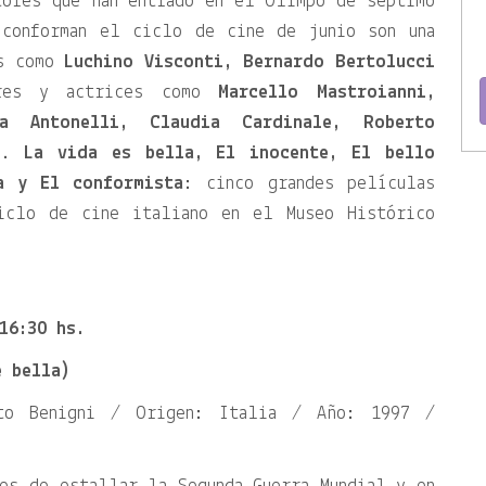
tores que han entrado en el Olimpo de séptimo
 conforman el ciclo de cine de junio son una
es como
Luchino Visconti, Bernardo Bertolucci
res y actrices como
Marcello Mastroianni,
ra Antonelli, Claudia Cardinale, Roberto
o
.
La vida es bella, El inocente, El bello
a y El conformista
: cinco grandes películas
ciclo de cine italiano en el Museo Histórico
16:30 hs.
è bella)
rto Benigni / Origen: Italia / Año: 1997 /