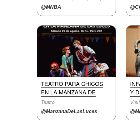
@MNBA
@CC
TEATRO PARA CHICOS
INF
EN LA MANZANA DE
Y D
Teatro
Visi
@ManzanaDeLasLuces
@M