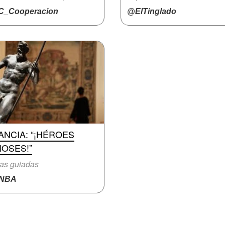
_Cooperacion
@ElTinglado
ANCIA: “¡HÉROES
IOSES!”
tas guiadas
NBA