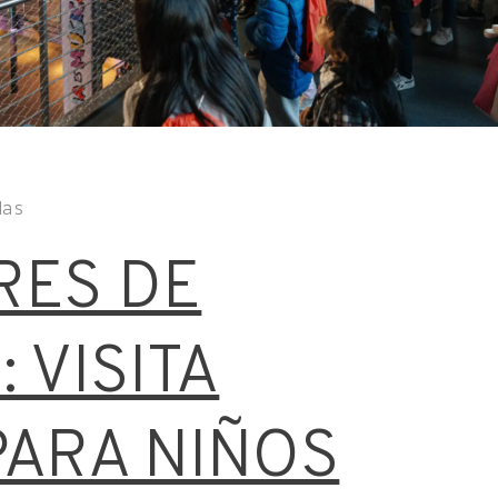
das
RES DE
 VISITA
PARA NIÑOS