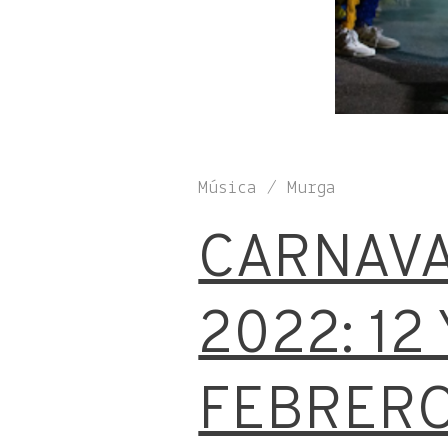
Música / Murga
CARNAV
2022: 12 
FEBRER