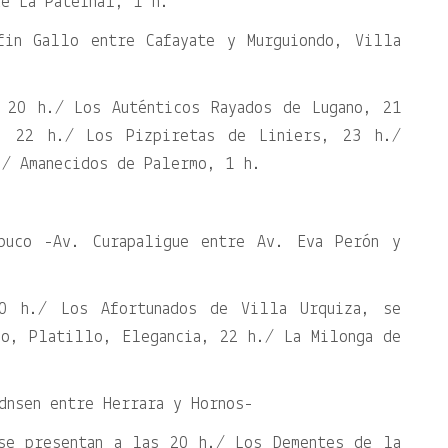
e La Paternal, 1 h.
fin Gallo entre Cafayate y Murguiondo, Villa
 20 h./ Los Auténticos Rayados de Lugano, 21
, 22 h./ Los Pizpiretas de Liniers, 23 h./
./ Amanecidos de Palermo, 1 h.
abuco -Av. Curapaligue entre Av. Eva Perón y
0 h./ Los Afortunados de Villa Urquiza, se
bo, Platillo, Elegancia, 22 h./ La Milonga de
dnsen entre Herrara y Hornos-
se presentan a las 20 h./ Los Dementes de la