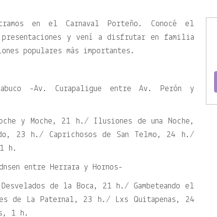
tramos en el Carnaval Porteño. Conocé el
 presentaciones y vení a disfrutar en familia
iones populares más importantes.
cabuco -Av. Curapaligue entre Av. Perón y
oche y Moche, 21 h./ Ilusiones de una Noche,
do, 23 h./ Caprichosos de San Telmo, 24 h./
1 h.
dnsen entre Herrara y Hornos-
 Desvelados de la Boca, 21 h./ Gambeteando el
es de La Paternal, 23 h./ Lxs Quitapenas, 24
s, 1 h.