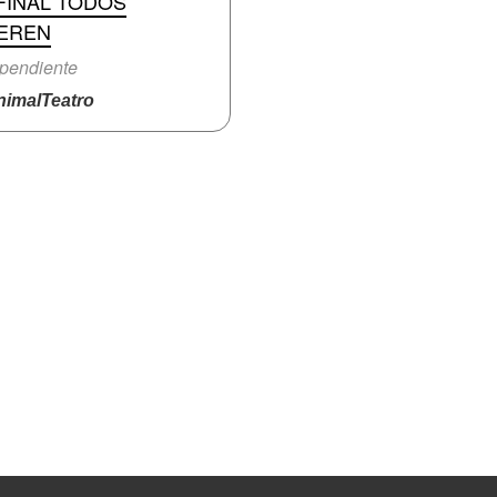
FINAL TODOS
EREN
pendiente
imalTeatro