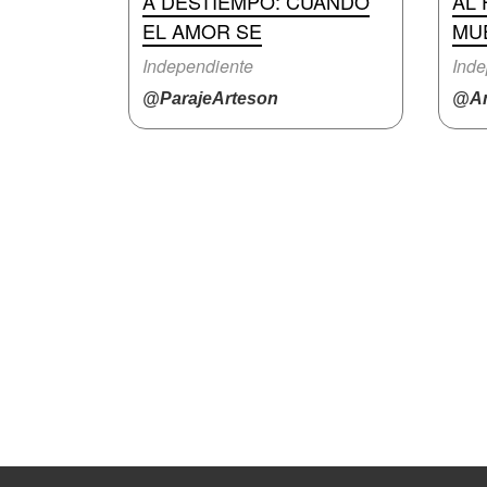
A DESTIEMPO: CUANDO
AL 
EL AMOR SE
MU
Independiente
Inde
@ParajeArteson
@An