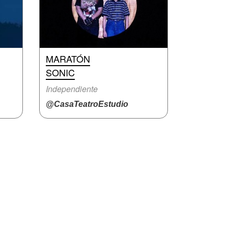
MARATÓN
SONIC
Independiente
@CasaTeatroEstudio