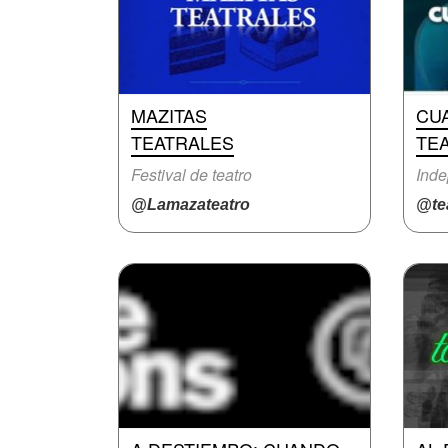
MAZITAS
CUA
TEATRALES
TE
Festival de teatro
Inde
@Lamazateatro
@te