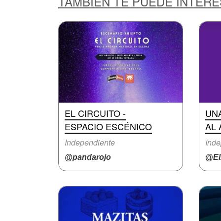
TAMBIÉN TE PUEDE INTER
EL CIRCUITO -
UNA
ESPACIO ESCÉNICO
AL
Independiente
Inde
@pandarojo
@El