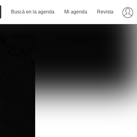
Buscá en la agenda
Mi agenda
Revista