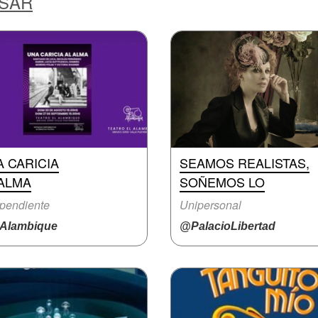
ESAR
 CARICIA
SEAMOS REALISTAS,
 ALMA
SOÑEMOS LO
pendiente
Unipersonal
Alambique
@PalacioLibertad