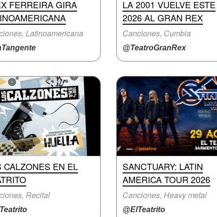
X FERREIRA GIRA
LA 2001 VUELVE ESTE
TINOAMERICANA
2026 AL GRAN REX
iones, Latinoamericana
Canciones, Cumbia
Tangente
@TeatroGranRex
S CALZONES EN EL
SANCTUARY: LATIN
ATRITO
AMERICA TOUR 2026
iones, Recital
Canciones, Heavy metal
eatrito
@ElTeatrito