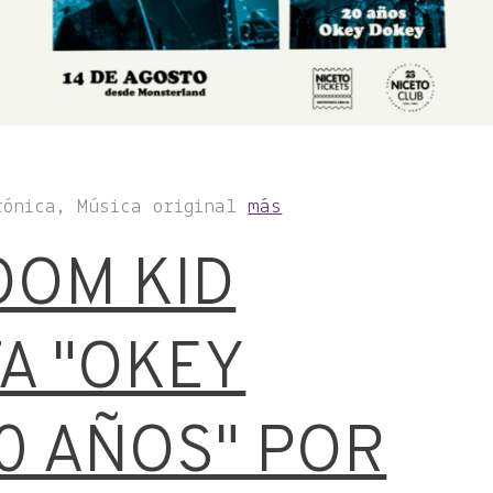
rónica, Música original
más
OOM KID
A "OKEY
0 AÑOS" POR