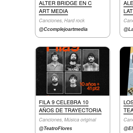
ALTER BRIDGE EN C
ALE
ART MEDIA
LA
Canciones, Hard rock
Canc
@Ccomplejoartmedia
@La
FILA 9 CELEBRA 10
LO
AÑOS DE TRAYECTORIA
TE
Canciones, Música original
Canc
@TeatroFlores
@ElT