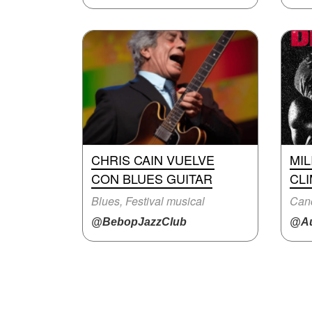
CHRIS CAIN VUELVE
MIL
CON BLUES GUITAR
CLI
Blues, Festival musical
Can
@BebopJazzClub
@Au