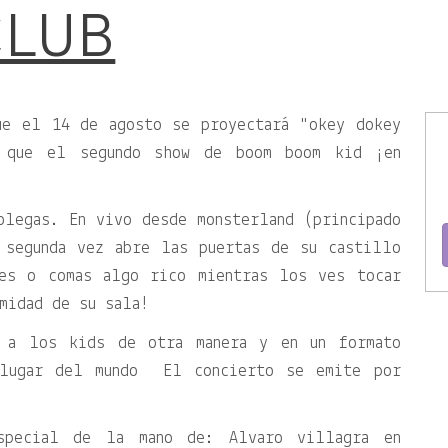
CLUB
ue el 14 de agosto se proyectará
okey dokey
 que el segundo show de boom boom kid ¡en
olegas. ‪En vivo desde monsterland (principado
r segunda vez abre las puertas ‬de su castillo
tes o comas algo rico mientras los ves tocar
midad de su sala! ‬
er a los kids de otra manera y en un formato
 lugar del mundo ‬ El concierto se emite por
especial ‬de la mano de: Alvaro villagra en