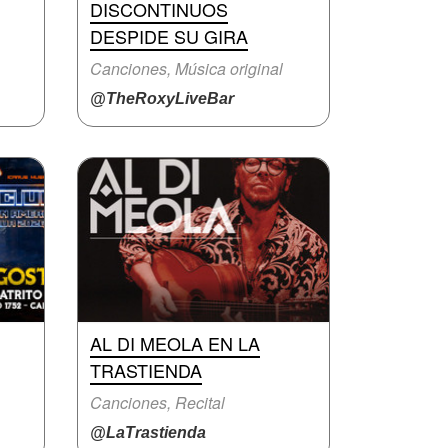
DISCONTINUOS
DESPIDE SU GIRA
Canciones, Música original
@TheRoxyLiveBar
AL DI MEOLA EN LA
TRASTIENDA
Canciones, Recital
@LaTrastienda