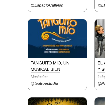
@EspacioCallejon
@El
TANGUITO MIO, UN
EL
MUSICAL BIEN
Y 
Musicales
Inde
@teatroestudio
@Pa