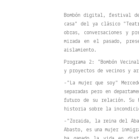
Bombón digital, festival d
casa
del ya clásico
Teat
obras, conversaciones y pr
mirada en el pasado, pres
aislamiento.
Programa 2: “Bombón Vecina
y proyectos de vecinos y ar
-
La mujer que soy
Mercede
separadas pero en departame
futuro de su relación. Su 
historia sobre la incondici
-
Zoraida, la reina del Ab
Abasto, es una mujer inmigr
ha ganado la vida en dist