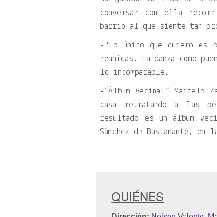
conversar con ella recorr
barrio al que siente tan pr
-
Lo único que quiero es b
reunidas. La danza como pue
lo incomparable.
-“Álbum Vecinal” Marcelo Z
casa retratando a las pe
resultado es un álbum vec
Sánchez de Bustamante, en l
QUIÉNES
Dirección:
Nelson Valente
,
Ma