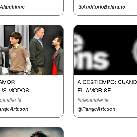
Alambique
@AuditorioBelgrano
 AMOR
A DESTIEMPO: CUAN
SUS MODOS
EL AMOR SE
pendiente
Independiente
rajeArteson
@ParajeArteson