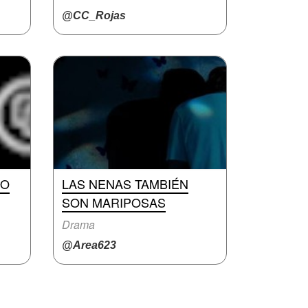
@CC_Rojas
DO
LAS NENAS TAMBIÉN
SON MARIPOSAS
Drama
@Area623