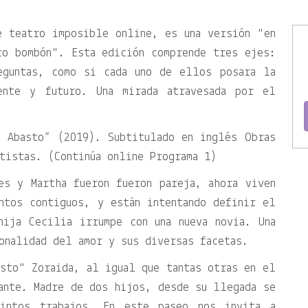
e teatro imposible online, es una versión
en
ro bombón
. Esta edición comprende tres ejes:
eguntas, como si cada uno de ellos posara la
ente y futuro. Una mirada atravesada por el
l Abasto” (2019). Subtitulado en inglés Obras
tistas. (Continúa online Programa 1)
s y Martha fueron fueron pareja, ahora viven
ntos contiguos, y están intentando definir el
hija Cecilia irrumpe con una nueva novia. Una
onalidad del amor y sus diversas facetas.
asto
Zoraida, al igual que tantas otras en el
ante. Madre de dos hijos, desde su llegada se
intos trabajos. En este paseo nos invita a