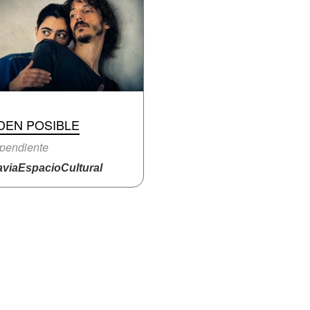
DEN POSIBLE
pendiente
viaEspacioCultural