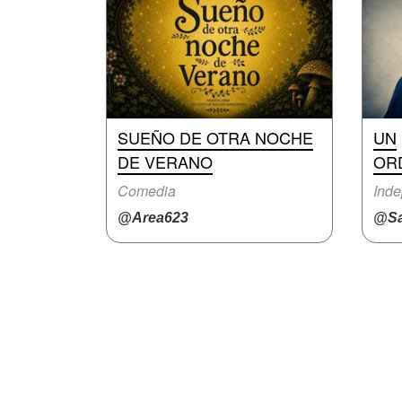
SUEÑO DE OTRA NOCHE
UN
DE VERANO
OR
Comedia
Inde
@Area623
@Sa