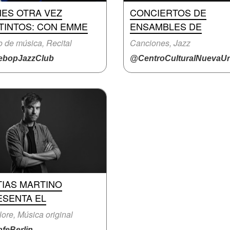
NES OTRA VEZ
CONCIERTOS DE
STINTOS: CON EMME
ENSAMBLES DE
o de música, Recital
Canciones, Jazz
bopJazzClub
@CentroCulturalNuevaUri.
TIAS MARTINO
ESENTA EL
lore, Música original
feBerlin