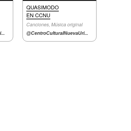
QUASIMODO
EN CCNU
Canciones, Música original
..
@CentroCulturalNuevaUri...