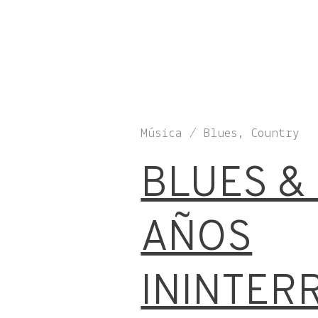
Música / Blues, Country
BLUES &
AÑOS
ININTER