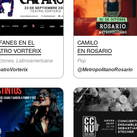
FANES EN EL
CAMILO
ATRO VORTERIX
EN ROSARIO
iones, Latinoamericana
Pop
atroVorterix
@MetropolitanoRosario