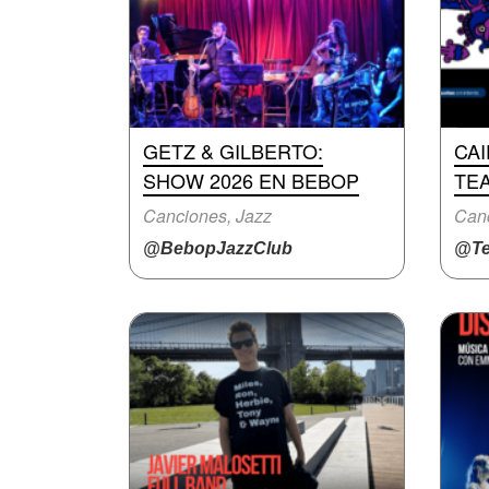
GETZ & GILBERTO:
CAI
SHOW 2026 EN BEBOP
TE
Canciones, Jazz
Canc
@BebopJazzClub
@Te