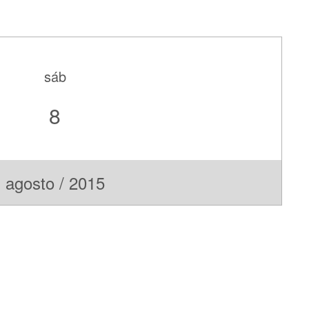
sáb
8
agosto / 2015