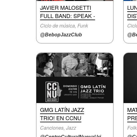
JAVIER MALOSETTI
LU
FULL BAND: SPEAK -
DI
Ciclo de música, Funk
Cicl
@BebopJazzClub
@Be
GMG LATÍN JAZZ
MA
TRIO! EN CCNU
PR
Canciones, Jazz
Folk
@CentroCulturalNuevaUri...
@Ca