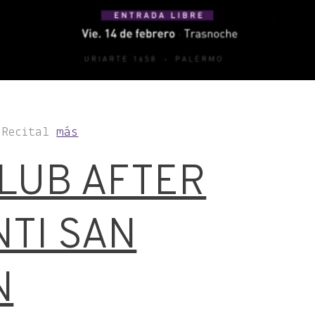
, Recital
más
LUB AFTER
NTI SAN
N