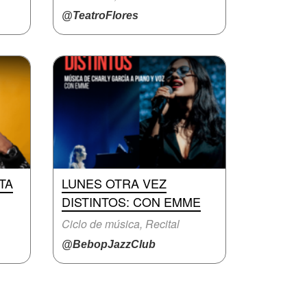
@TeatroFlores
TA
LUNES OTRA VEZ
DISTINTOS: CON EMME
Ciclo de música, Recital
@BebopJazzClub