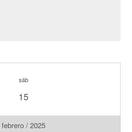
sáb
15
febrero / 2025