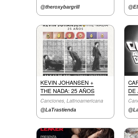
@theroxybargrill
@El
KEVIN JOHANSEN +
CAR
THE NADA: 25 AÑOS
DE 
Canciones, Latinoamericana
Canc
@LaTrastienda
@La