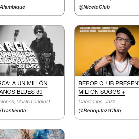
Alambique
@NicetoClub
CA: A UN MILLÓN
BEBOP CLUB PRESEN
AÑOS BLUES 30
MILTON SUGGS +
iones, Música original
Canciones, Jazz
Trastienda
@BebopJazzClub