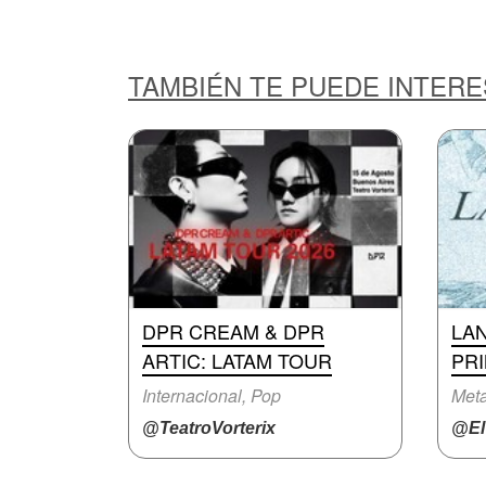
TAMBIÉN TE PUEDE INTER
DPR CREAM & DPR
LA
ARTIC: LATAM TOUR
PR
Internacional, Pop
Meta
@TeatroVorterix
@ElT