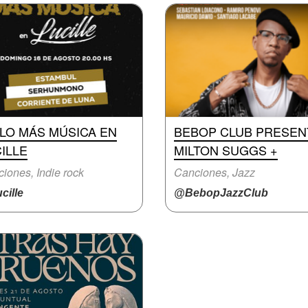
LO MÁS MÚSICA EN
BEBOP CLUB PRESEN
ILLE
MILTON SUGGS +
iones, Indie rock
Canciones, Jazz
cille
@BebopJazzClub