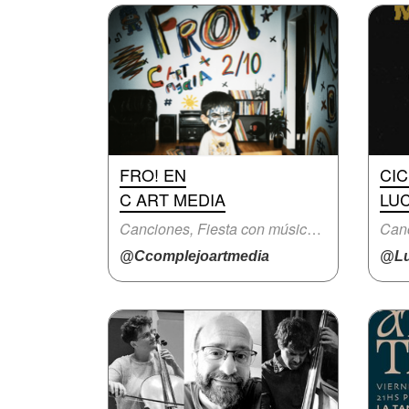
FRO! EN
CIC
C ART MEDIA
LUC
Canciones, Fiesta con música en vivo
Canc
@Ccomplejoartmedia
@Lu