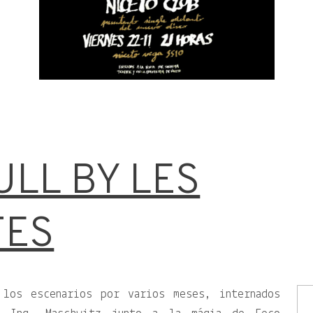
ULL BY LES
TES
 los escenarios por varios meses, internados