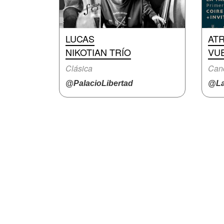
LUCAS
AT
NIKOTIAN TRÍO
VUE
Clásica
Canc
@PalacioLibertad
@La