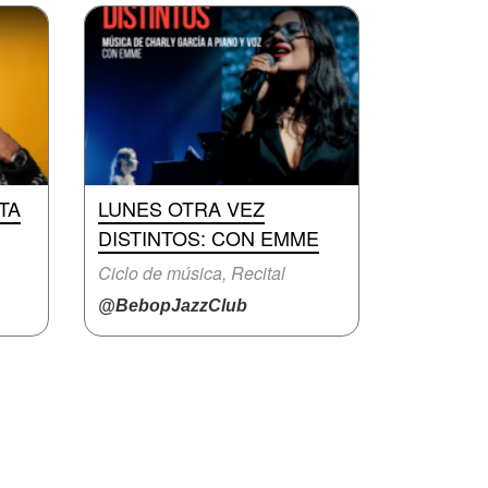
TA
LUNES OTRA VEZ
DISTINTOS: CON EMME
Ciclo de música, Recital
@BebopJazzClub