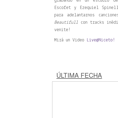
grabando en un estudio d
Escofet y Ezequiel Spinel
para adelantarnos cancio
Beautifull
con tracks inédi
venite!
Mirá un Video
Live@Niceto!
ÚLTIMA FECHA