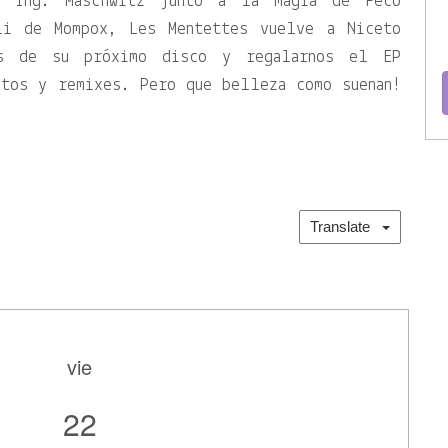
e Ing. Maschwitz junto a la mágia de Feco
li de Mompox, Les Mentettes vuelve a Niceto
nes de su próximo disco y regalarnos el EP
tos y remixes. Pero que belleza como suenan!
Translate
vie
22