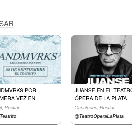
ESAR
NDMVRKS POR
JUANSE EN EL TEATR
IMERA VEZ EN
ÓPERA DE LA PLATA
l, Recital
Canciones, Recital
eatrito
@TeatroOperaLaPlata