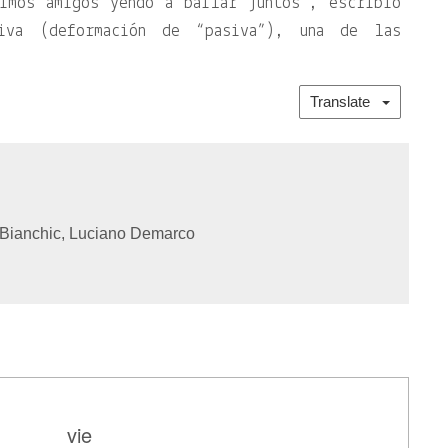
imos amigos yendo a bailar juntos”, escribió
iva (deformación de “pasiva”), una de las
Translate
Bianchic, Luciano Demarco
vie