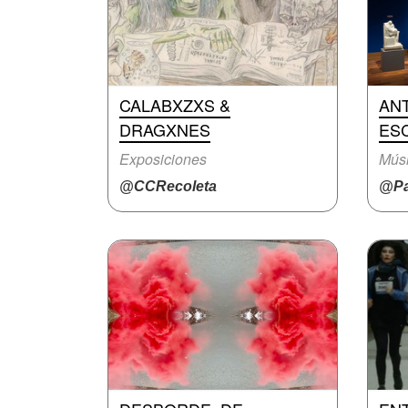
CALABXZXS &
ANT
DRAGXNES
ES
Exposiciones
Mús
@CCRecoleta
@Pa