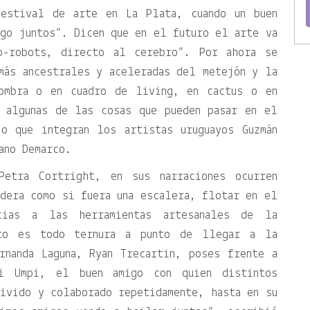
festival de arte en La Plata, cuando un buen
go juntos”. Dicen que en el futuro el arte va
o-robots, directo al cerebro”. Por ahora se
más ancestrales y aceleradas del metejón y la
fombra o en cuadro de living, en cactus o en
 algunas de las cosas que pueden pasar en el
o que integran los artistas uruguayos Guzmán
ano Demarco.
etra Cortright, en sus narraciones ocurren
dera como si fuera una escalera, flotar en el
acias a las herramientas artesanales de la
to es todo ternura a punto de llegar a la
rnanda Laguna, Ryan Trecartin, poses frente a
i Umpi, el buen amigo con quien distintos
ivido y colaborado repetidamente, hasta en su