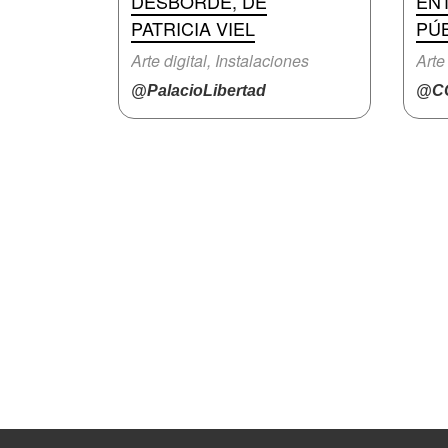
DESBORDE, DE
EN
PATRICIA VIEL
PÚ
Arte digital, Instalaciones
Arte 
@PalacioLibertad
@CC