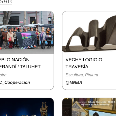
ESAR
EBLO NACIÓN
VECHY LOGIOIO.
RANDÍ / TALUHET
TRAVESÍA
stra
Escultura, Pintura
_Cooperacion
@MNBA