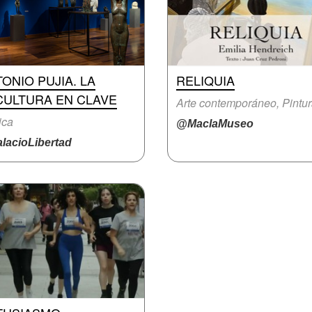
ONIO PUJIA. LA
RELIQUIA
CULTURA EN CLAVE
Arte contemporáneo, Pintu
ica
@MaclaMuseo
lacioLibertad