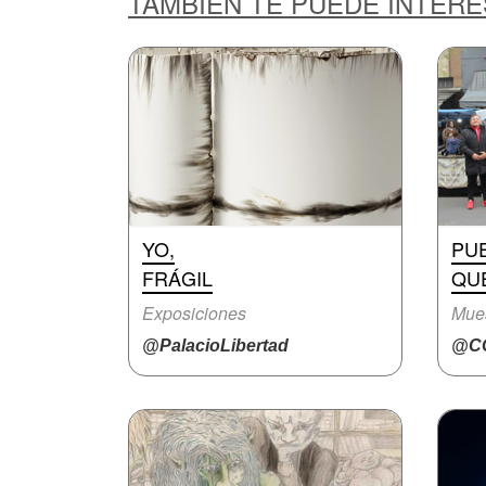
TAMBIÉN TE PUEDE INTER
YO,
PU
FRÁGIL
QUE
Exposiciones
Mue
@PalacioLibertad
@CC