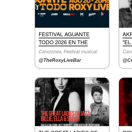
FESTIVAL AGUANTE
AKR
TODO 2026 EN THE
"EL
Canciones, Festival musical
Canc
@TheRoxyLiveBar
@Cc