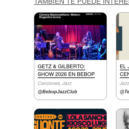
TAMBIÉN TE PUEDE INTER
GETZ & GILBERTO:
EL 
SHOW 2026 EN BEBOP
CE
Canciones, Jazz
Jaz
@BebopJazzClub
@Te