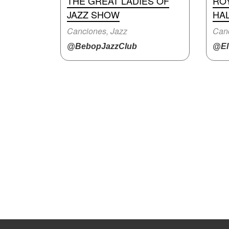
THE GREAT LADIES OF
ROY
JAZZ SHOW
HA
Canciones, Jazz
Canc
@BebopJazzClub
@ElT