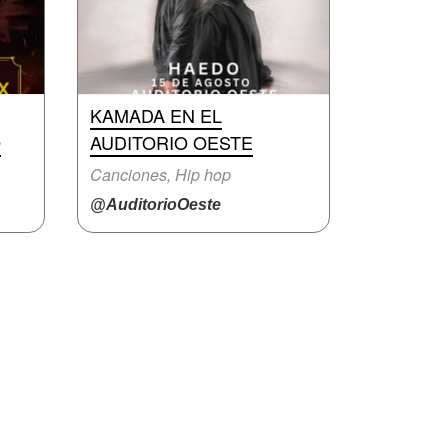
KAMADA EN EL
O
AUDITORIO OESTE
Canciones, Hip hop
@AuditorioOeste