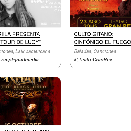
IILA PRESENTA
CULTO GITANO:
 TOUR DE LUCY"
SINFÓNICO EL FUEG
iones, Latinoamericana
Baladas, Canciones
omplejoartmedia
@TeatroGranRex