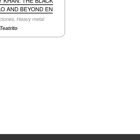
 KHAN: THE BLACK
LO AND BEYOND EN
iones, Heavy metal
eatrito