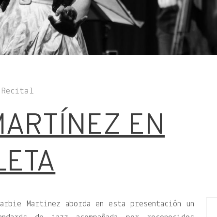
 Recital
MARTÍNEZ EN
LETA
arbie Martinez aborda en esta presentación un