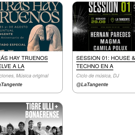
RÁS HAY TRUENOS
SESSION 01: HOUSE 
LVE A LA
TECHNO EN A
iones, Música original
Ciclo de música, DJ
Tangente
@LaTangente