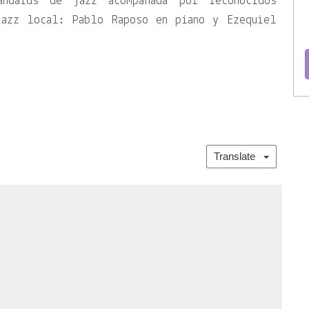
andards de jazz acompañada por reconocidos
jazz local: Pablo Raposo en piano y Ezequiel
Translate