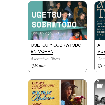
UGETSU Y SOBRWTODO
AT
EN MORÁN
VUE
Alternativo, Blues
Canc
@Moran
@La