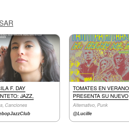
ESAR
ILA F. DAY
TOMATES EN VERANO
NTETO: JAZZ,
PRESENTA SU NUEVO
s, Canciones
Alternativo, Punk
bopJazzClub
@Lucille