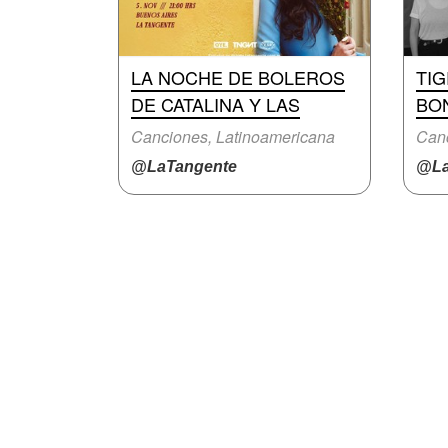
LA NOCHE DE BOLEROS
TIG
DE CATALINA Y LAS
BO
Canciones, Latinoamericana
Canc
@LaTangente
@La