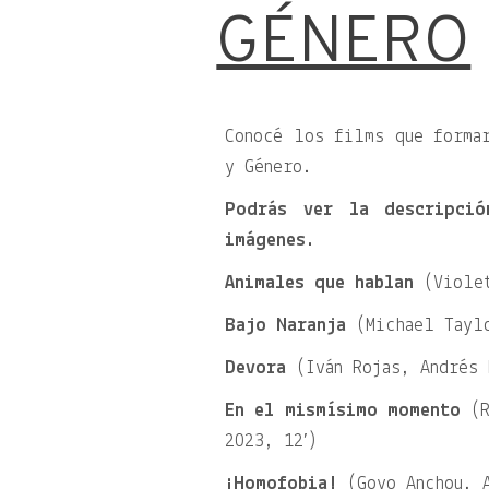
GÉNERO
Conocé los films que formar
y Género.
Podrás ver la descripció
imágenes.
Animales que hablan
(Violet
Bajo Naranja
(Michael Taylo
Devora
(Iván Rojas, Andrés 
En el mismísimo momento
(R
2023, 12′)
¡Homofobia!
(Goyo Anchou, A