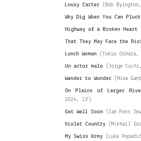
Lousy Carter
(Bob Byington,
Why Dig When You Can Pluck
Highway of a Broken Heart
(
That They May Face the Ris
Lunch Woman
(Tokio Oohara, 
Un actor malo
(Jorge Cuchi,
Wander to Wonder
(Nina Gant
On Plains of Larger Riv
2024, 13′)
Get Well Soon
(Ian Pons Jew
Violet Country
(Mikhail Gor
My Swiss Army
(Luka Popadić