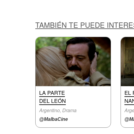
TAMBIÉN TE PUEDE INTER
LA PARTE
EL 
DEL LEÓN
NA
Argentino, Drama
Arge
@MalbaCine
@Ma