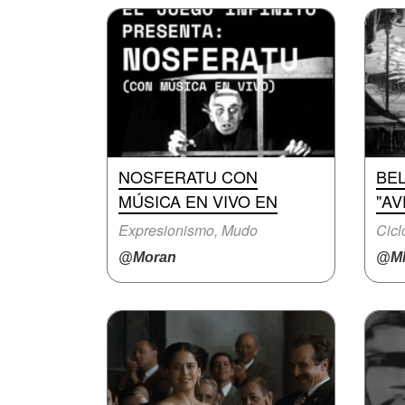
NOSFERATU CON
BEL
MÚSICA EN VIVO EN
"A
Expresionismo, Mudo
Cicl
@Moran
@M