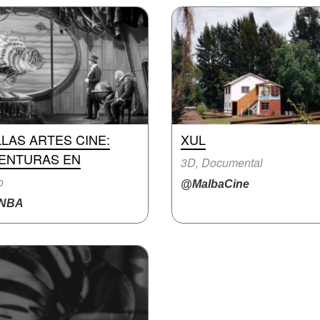
LAS ARTES CINE:
XUL
VENTURAS EN
3D, Documental
o
@MalbaCine
NBA