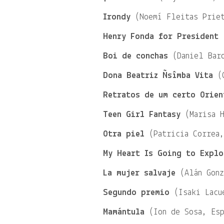
Irondy
(Noemí Fleitas Priet
Henry Fonda for President
(
Boi de conchas
(Daniel Baro
Dona Beatriz Ñsîmba Vita
(C
Retratos de um certo Orien
Teen Girl Fantasy
(Marisa H
Otra piel
(Patricia Correa,
My Heart Is Going to Explo
La mujer salvaje
(Alán Gonz
Segundo premio
(Isaki Lacue
Mamántula
(Ion de Sosa, Esp