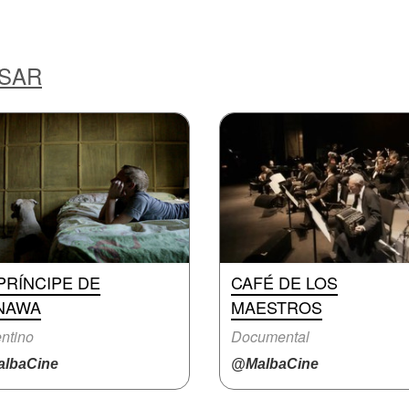
ESAR
PRÍNCIPE DE
CAFÉ DE LOS
NAWA
MAESTROS
ntino
Documental
lbaCine
@MalbaCine