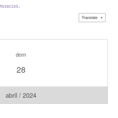
horarios
.
Translate
dom
28
abril / 2024