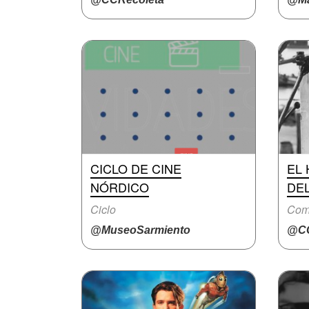
CICLO DE CINE
EL
NÓRDICO
DEL
Ciclo
Com
@MuseoSarmiento
@CC