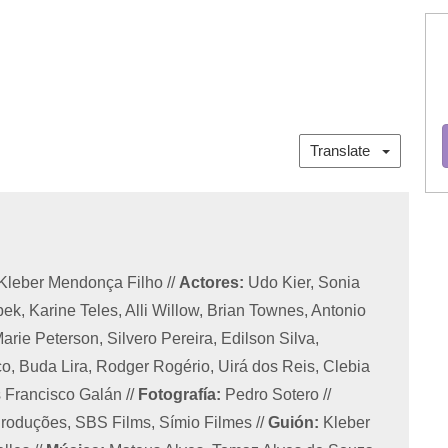
Translate
 Kleber Mendonça Filho
//
Actores:
Udo Kier, Sonia
k, Karine Teles, Alli Willow, Brian Townes, Antonio
arie Peterson, Silvero Pereira, Edilson Silva,
, Buda Lira, Rodger Rogério, Uirá dos Reis, Clebia
s Francisco Galán
//
Fotografía:
Pedro Sotero
//
oduções, SBS Films, Símio Filmes
//
Guión:
Kleber