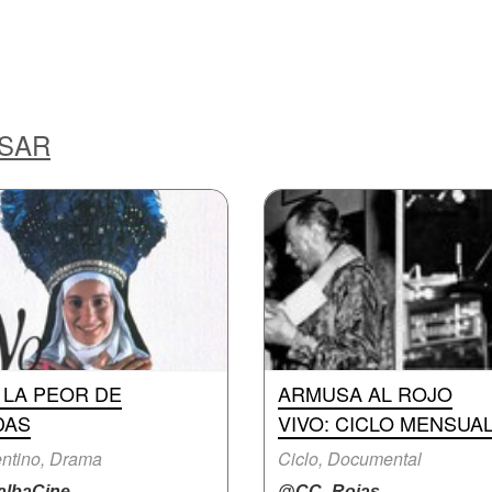
ESAR
 LA PEOR DE
ARMUSA AL ROJO
DAS
VIVO: CICLO MENSUA
ntino, Drama
Ciclo, Documental
lbaCine
@CC_Rojas