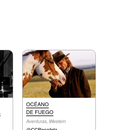
OCÉANO
L
DE FUEGO
Aventuras, Western
@CCRecoleta