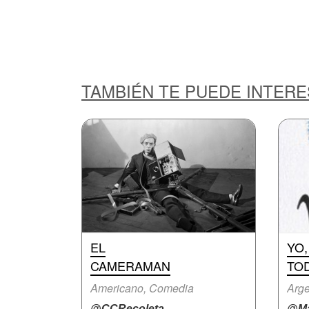
TAMBIÉN TE PUEDE INTER
EL
YO,
CAMERAMAN
TO
Americano, Comedia
Arge
@CCRecoleta
@Ma