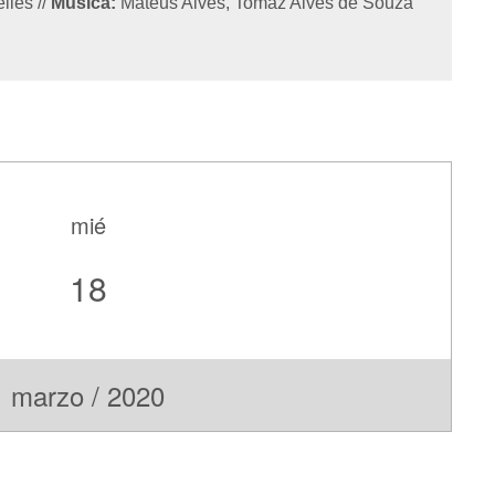
elles
//
Música:
Mateus Alves, Tomaz Alves de Souza
mié
18
marzo / 2020