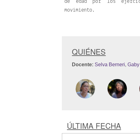
de edad por los ejerci
movimiento.
QUIÉNES
Docente:
Selva Berneri
,
Gaby
ÚLTIMA FECHA