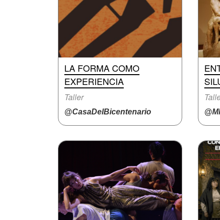
LA FORMA COMO
EN
EXPERIENCIA
SIL
Taller
Tall
@CasaDelBicentenario
@M