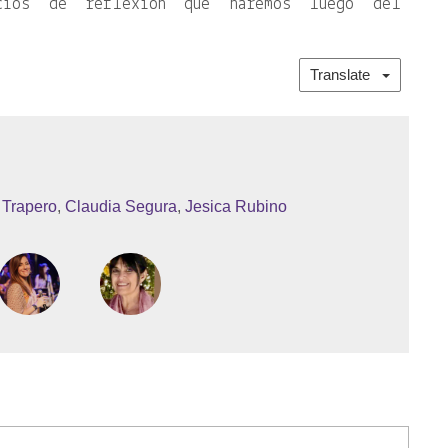
cios de reflexión que haremos luego del
Translate
 Trapero
,
Claudia Segura
,
Jesica Rubino