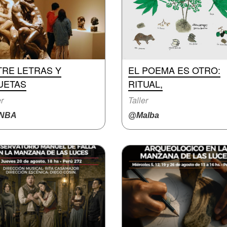
TRE LETRAS Y
EL POEMA ES OTRO:
UETAS
RITUAL,
er
Taller
NBA
@Malba