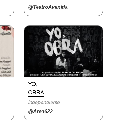
@TeatroAvenida
YO,
OBRA
Independiente
@Area623