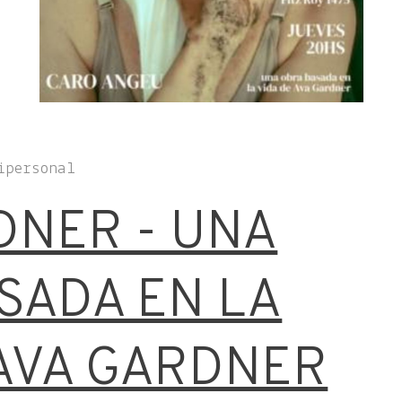
ipersonal
DNER - UNA
SADA EN LA
 AVA GARDNER