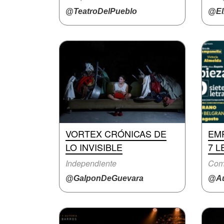
@TeatroDelPueblo
@El
VORTEX CRÓNICAS DE
EMP
LO INVISIBLE
7 L
Independiente
Com
@GalponDeGuevara
@Au