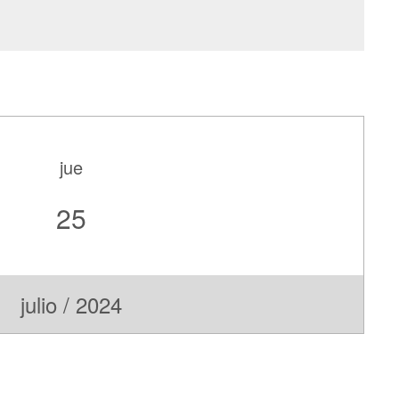
jue
25
julio / 2024