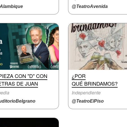
Alambique
@TeatroAvenida
IEZA CON "D" CON
¿POR
ETRAS DE JUAN
QUÉ BRINDAMOS?
edia
Independiente
ditorioBelgrano
@TeatroElPiso