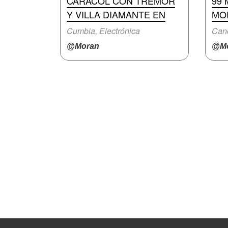
CARACOL CON TREMOR
99 
Y VILLA DIAMANTE EN
MO
Cumbia, Electrónica
Canc
@Moran
@Mo