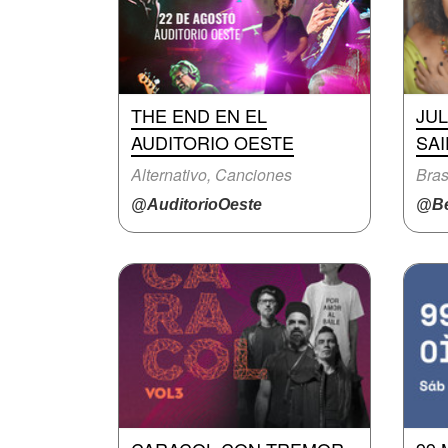
THE END EN EL
JUL
AUDITORIO OESTE
SA
Alternativo, Canciones
Bras
@AuditorioOeste
@Be