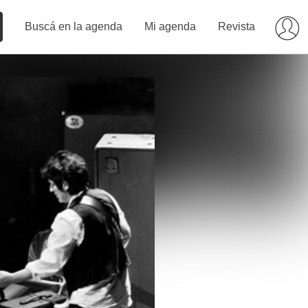
Buscá en la agenda
Mi agenda
Revista