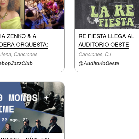
IA ZENKO & A
RE FIESTA LLEGA AL
IDERA ORQUESTA:
AUDITORIO OESTE
ileña, Canciones
Canciones, DJ
bopJazzClub
@AuditorioOeste