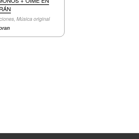
MONOS + OÍME EN
RÁN
iones, Música original
ran