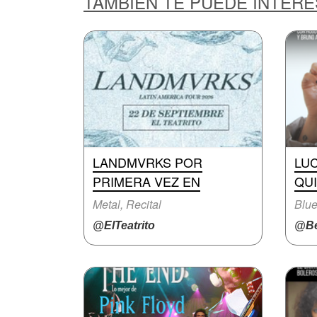
TAMBIÉN TE PUEDE INTER
LANDMVRKS POR
LUC
PRIMERA VEZ EN
QUI
Metal, Recital
Blue
@ElTeatrito
@Be