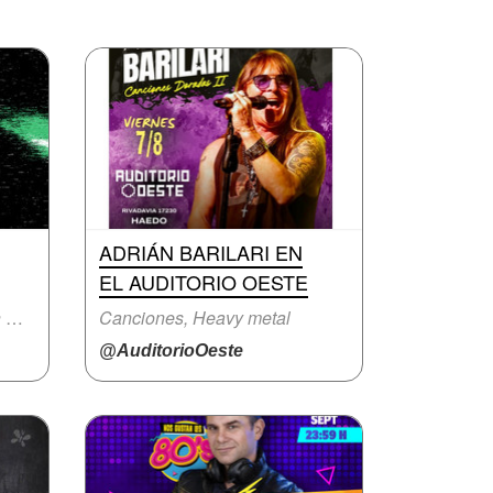
ADRIÁN BARILARI EN
EL AUDITORIO OESTE
Festival musical, Fiesta con música en vivo
Canciones, Heavy metal
@AuditorioOeste