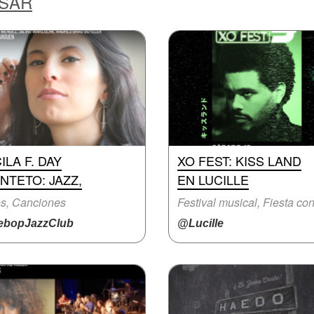
ESAR
ILA F. DAY
XO FEST: KISS LAND
NTETO: JAZZ,
EN LUCILLE
s, Canciones
bopJazzClub
@Lucille