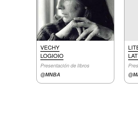
VECHY
LI
LOGIOIO
LA
Presentación de libros
Pres
@MNBA
@Ma