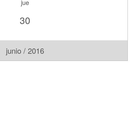
jue
30
junio / 2016