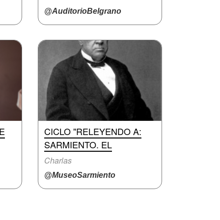
@AuditorioBelgrano
E
CICLO "RELEYENDO A:
SARMIENTO. EL
Charlas
@MuseoSarmiento