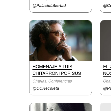
@PalacioLibertad
@Cc
HOMENAJE A LUIS
EL
CHITARRONI POR SUS
NO
Charlas, Conferencias
Char
@CCRecoleta
@Pa