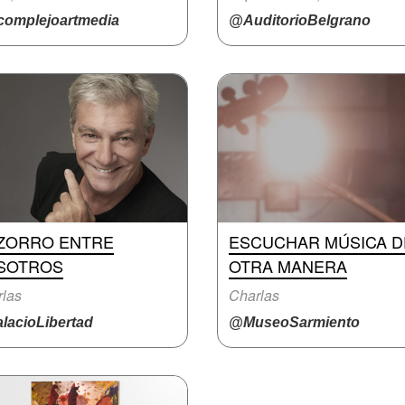
omplejoartmedia
@AuditorioBelgrano
 ZORRO ENTRE
ESCUCHAR MÚSICA D
SOTROS
OTRA MANERA
las
Charlas
lacioLibertad
@MuseoSarmiento