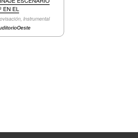
TINAJE ESCENARIO
º EN EL
ovisación, Instrumental
ditorioOeste