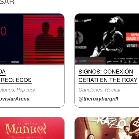
ESAR
DA
SIGNOS: CONEXIÓN
EREO: ECOS
CERATI EN THE ROXY
iones, Pop rock
Canciones, Recital
vistarArena
@theroxybargrill