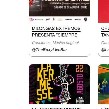
MILONGAS EXTREMOS
CH
PRESENTA "SIEMPRE
TA
Canciones, Música original
Canc
@TheRoxyLiveBar
@La