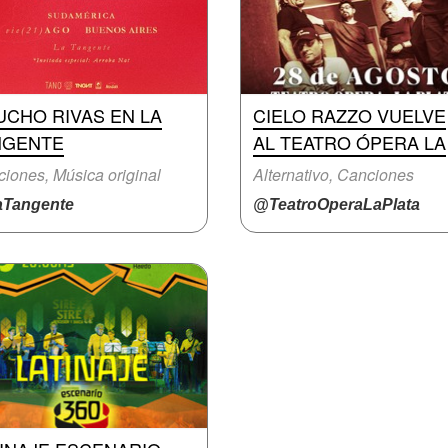
UCHO RIVAS EN LA
CIELO RAZZO VUELVE
NGENTE
AL TEATRO ÓPERA LA
iones, Música original
Alternativo, Canciones
Tangente
@TeatroOperaLaPlata