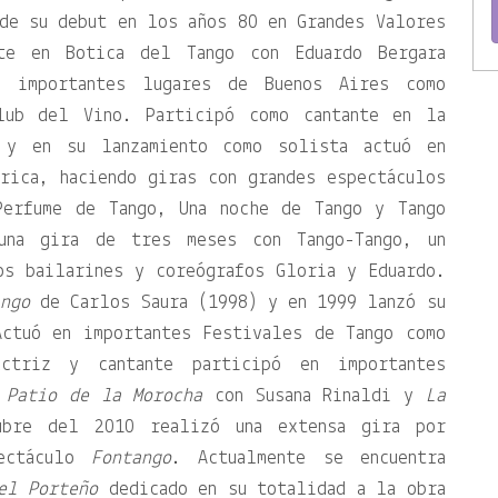
de su debut en los años 80 en Grandes Valores
te en Botica del Tango con Eduardo Bergara
s importantes lugares de Buenos Aires como
lub del Vino. Participó como cantante en la
 y en su lanzamiento como solista actuó en
rica, haciendo giras con grandes espectáculos
Perfume de Tango, Una noche de Tango y Tango
una gira de tres meses con Tango-Tango, un
os bailarines y coreógrafos Gloria y Eduardo.
ango
de Carlos Saura (1998) y en 1999 lanzó su
Actuó en importantes Festivales de Tango como
triz y cantante participó en importantes
 Patio de la Morocha
con Susana Rinaldi y
La
ubre del 2010 realizó una extensa gira por
pectáculo
Fontango
. Actualmente se encuentra
el Porteño
dedicado en su totalidad a la obra