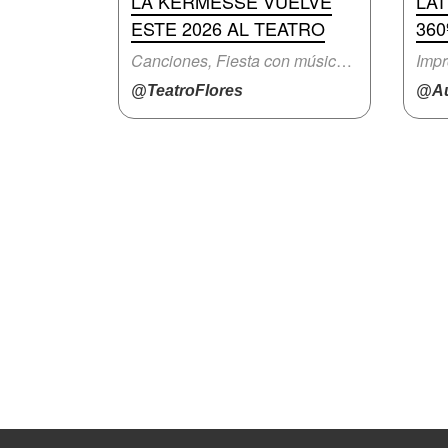
LA KERMESSE VUELVE
LA
ESTE 2026 AL TEATRO
360
Canciones, Fiesta con música en vivo
Impr
@TeatroFlores
@Au