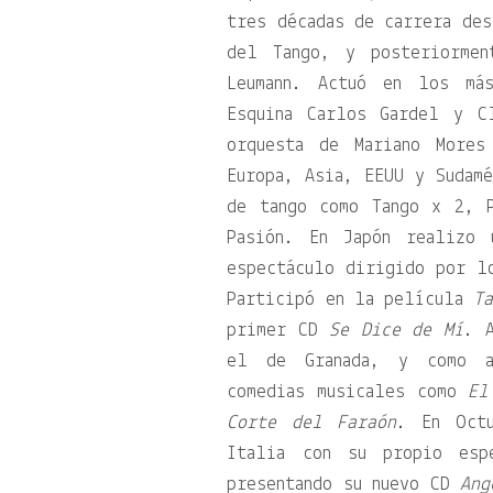
tres décadas de carrera des
del Tango, y posteriormen
Leumann. Actuó en los má
Esquina Carlos Gardel y C
orquesta de Mariano Mores
Europa, Asia, EEUU y Sudamé
de tango como Tango x 2, 
Pasión. En Japón realizo 
espectáculo dirigido por l
Participó en la película
T
primer CD
Se Dice de Mí
. 
el de Granada, y como ac
comedias musicales como
El
Corte del Faraón
. En Oct
Italia con su propio es
presentando su nuevo CD
Ang