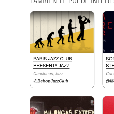
TAMBIÉN TE PUEDE INTER
PARIS JAZZ CLUB
SO
PRESENTA JAZZ
ST
Canciones, Jazz
Canc
@BebopJazzClub
@Mo