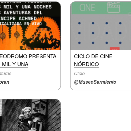
DEODROMO PRESENTA
CICLO DE CINE
 MIL Y UNA
NÓRDICO
turas
Ciclo
ran
@MuseoSarmiento