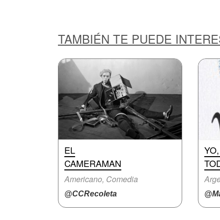
TAMBIÉN TE PUEDE INTER
EL
YO,
CAMERAMAN
TO
Americano, Comedia
Arge
@CCRecoleta
@Ma