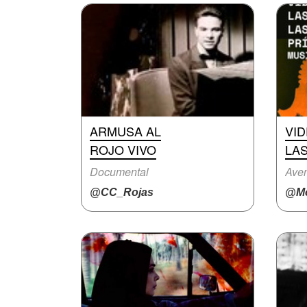
ARMUSA AL
VI
ROJO VIVO
LAS
Documental
Aven
@CC_Rojas
@Mo