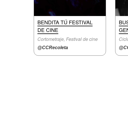
BENDITA TÚ FESTIVAL
BU
DE CINE
GE
Cortometraje, Festival de cine
Cicl
@CCRecoleta
@CC