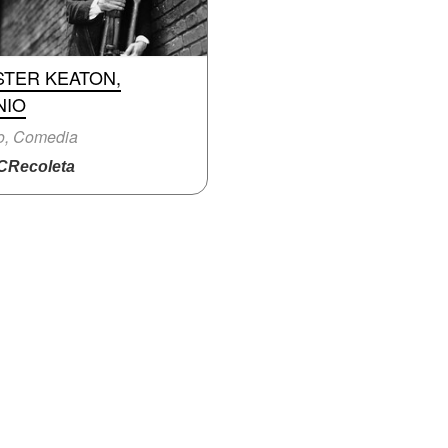
STER KEATON,
NIO
o, Comedia
Recoleta