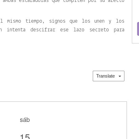
 ambas estafadoras que compiten por su afecto
al mismo tiempo, signos que los unen y los
en intenta descifrar ese lazo secreto para
Translate
sáb
15