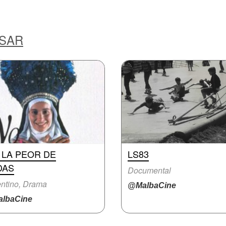
ESAR
 LA PEOR DE
LS83
DAS
Documental
ntino, Drama
@MalbaCine
lbaCine