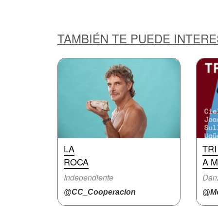
TAMBIÉN TE PUEDE INTER
LA
TRI
ROCA
A 
Independiente
Danz
@CC_Cooperacion
@Mo