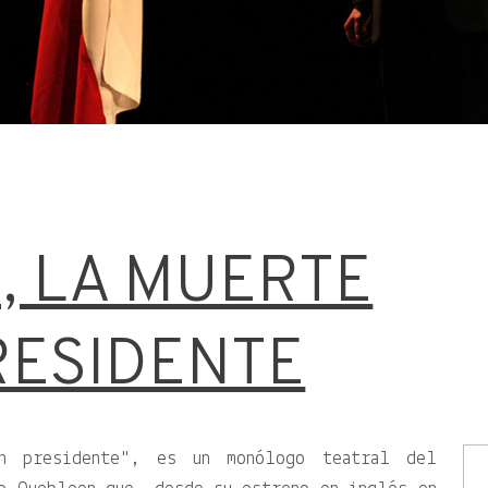
, LA MUERTE
RESIDENTE
n presidente", es un monólogo teatral del