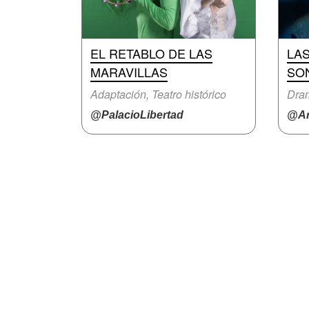
EL RETABLO DE LAS
LA
MARAVILLAS
SO
Adaptación, Teatro histórico
Dra
@PalacioLibertad
@Ar