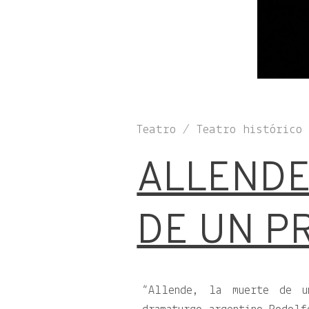
Teatro / Teatro histórico
ALLENDE
DE UN P
“Allende, la muerte de u