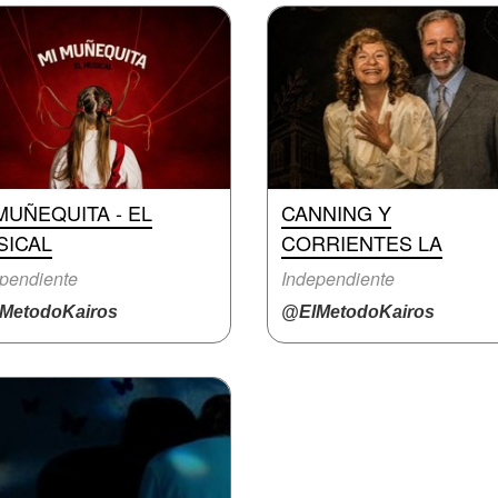
MUÑEQUITA - EL
CANNING Y
SICAL
CORRIENTES LA
pendiente
Independiente
MetodoKairos
@ElMetodoKairos