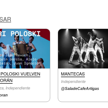
ESAR
 POLOSKI VUELVEN
MANTECAS
MORÁN
Independiente
a, Independiente
@SaladeCafeArtigas
ran