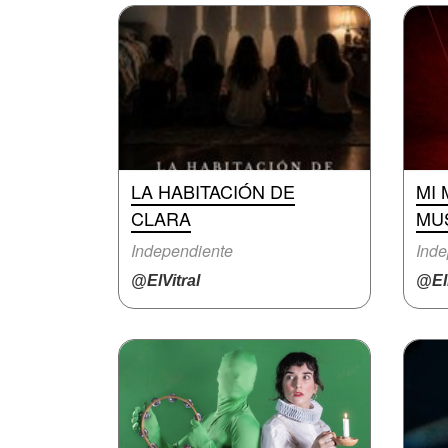
LA HABITACIÓN DE
MI 
CLARA
MU
Independiente
Inde
@ElVitral
@El