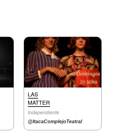
LAS
MATTER
Independiente
@ItacaComplejoTeatral