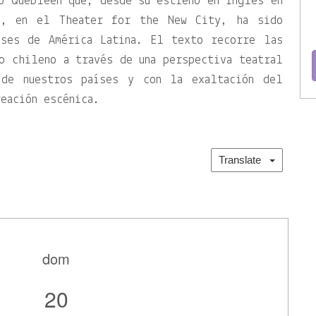
o Quebleen que, desde su estreno en inglés en
6, en el Theater for the New City, ha sido
íses de América Latina. El texto recorre las
o chileno a través de una perspectiva teatral
 de nuestros países y con la exaltación del
eación escénica.
Translate
dom
20