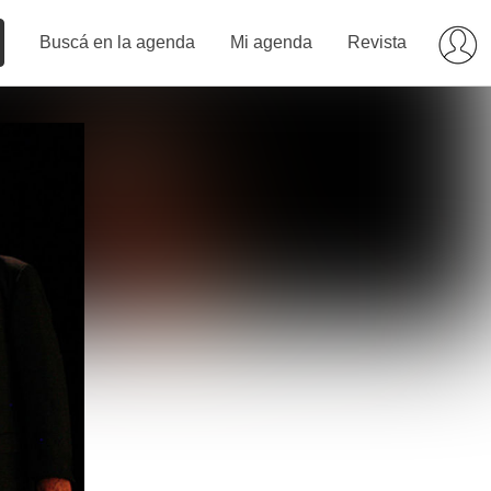
Buscá en la agenda
Mi agenda
Revista