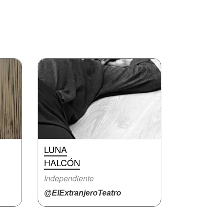
LUNA
HALCÓN
Independiente
@ElExtranjeroTeatro