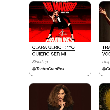
CLARA ULRICH: "YO
TRA
QUIERO SER MI
VO
Stand up
Unip
@TeatroGranRex
@CC