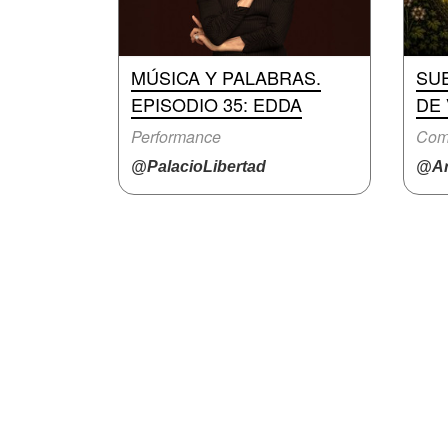
MÚSICA Y PALABRAS.
SU
EPISODIO 35: EDDA
DE
Performance
Com
@PalacioLibertad
@Ar