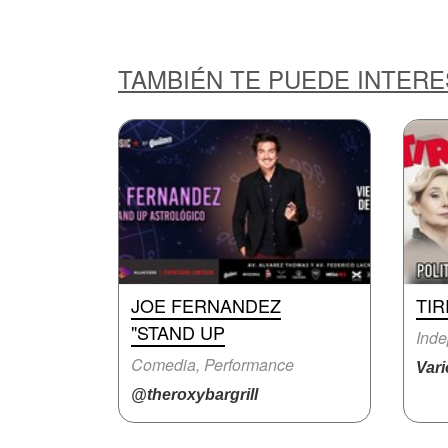
TAMBIÉN TE PUEDE INTER
JOE FERNANDEZ
TIR
"STAND UP
Inde
Comedia, Performance
Var
@theroxybargrill