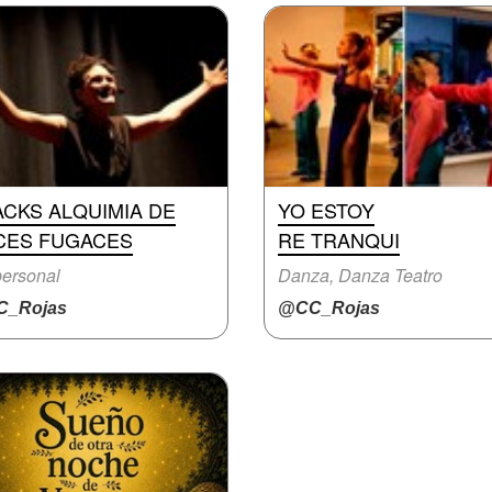
CKS ALQUIMIA DE
YO ESTOY
CES FUGACES
RE TRANQUI
ersonal
Danza, Danza Teatro
_Rojas
@CC_Rojas