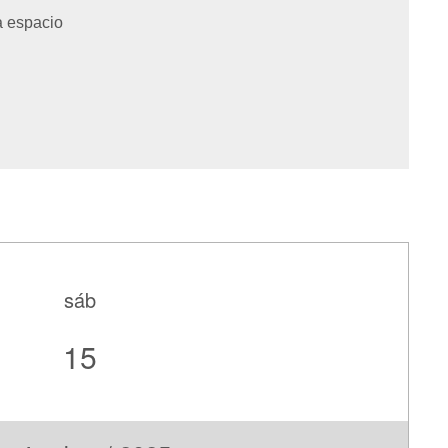
ía espacio
sáb
15