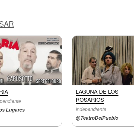
ESAR
RIA
LAGUNA DE LOS
ROSARIOS
pendiente
Independiente
ios Lugares
@TeatroDelPueblo