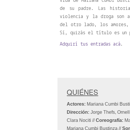
vida de Mariana Cumbi Bust
de su padre. Las histori
violencia y la droga son a
del otro lado, los amores,
Sí, quizás el título es un 
Adquirí tus entradas acá
.
QUIÉNES
Actores:
Mariana Cumbi Busti
Dirección:
Jorge Thefs, Ornel
Clara Nociti
//
Coreografía:
Ma
Mariana Cumbi Bustinza
//
Son