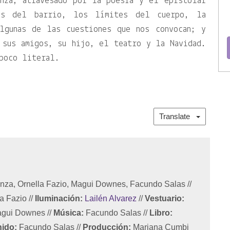
inza, atravesado por la poesía y el epistolar
as del barrio, los límites del cuerpo, la
lgunas de las cuestiones que nos convocan; y
 sus amigos, su hijo, el teatro y la Navidad.
poco literal.
Translate
nza, Ornella Fazio, Magui Downes, Facundo Salas
//
la Fazio
//
Iluminación:
Lailén Alvarez
//
Vestuario:
gui Downes
//
Música:
Facundo Salas
//
Libro:
ido:
Facundo Salas
//
Producción:
Mariana Cumbi