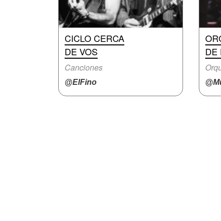
CICLO CERCA
OR
DE VOS
DE 
Canciones
Orqu
@ElFino
@Mu