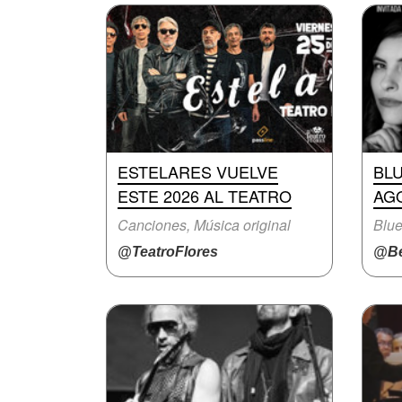
ESTELARES VUELVE
BL
ESTE 2026 AL TEATRO
AGO
Canciones, Música original
Blue
@TeatroFlores
@Be