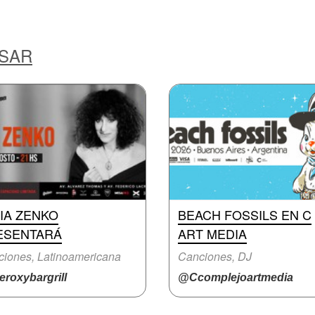
ESAR
IA ZENKO
BEACH FOSSILS EN C
ESENTARÁ
ART MEDIA
iones, Latinoamericana
Canciones, DJ
roxybargrill
@Ccomplejoartmedia