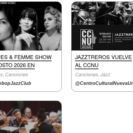
UES & FEMME SHOW
JAZZTREROS VUELVE
STO 2026 EN
AL CCNU
s, Canciones
Canciones, Jazz
bopJazzClub
@CentroCulturalNuevaUri.