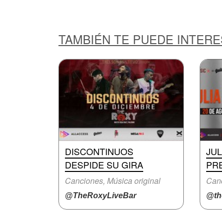
TAMBIÉN TE PUEDE INTER
DISCONTINUOS
JUL
DESPIDE SU GIRA
PR
Canciones, Música original
Canc
@TheRoxyLiveBar
@the