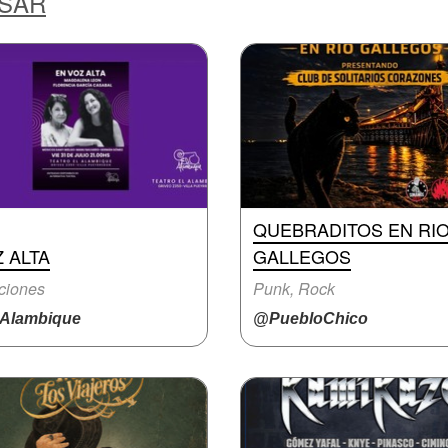
ESAR
QUEBRADITOS EN RI
 ALTA
GALLEGOS
ciones
Punk, Rock
Alambique
@PuebloChico