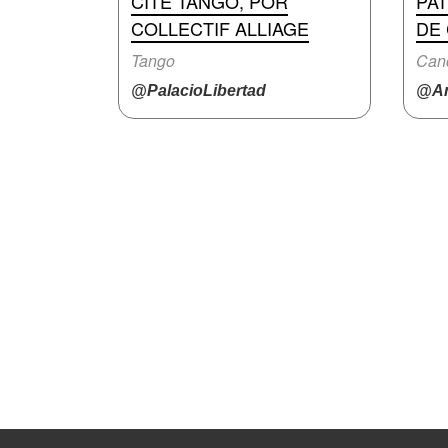
CITÉ TANGO, POR
PAT
COLLECTIF ALLIAGE
DE
Tango
Can
@PalacioLibertad
@An