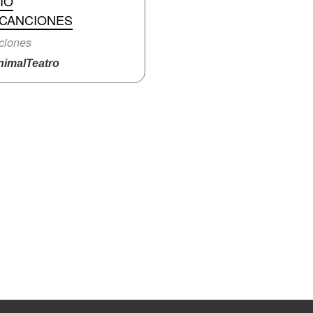
IO
 CANCIONES
ciones
imalTeatro