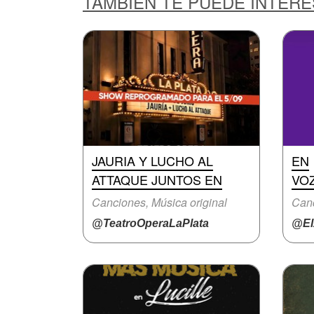
TAMBIÉN TE PUEDE INTER
JAURIA Y LUCHO AL
EN
ATTAQUE JUNTOS EN
VOZ
Canciones, Música original
Can
@TeatroOperaLaPlata
@El