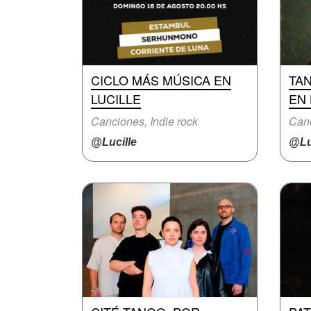
CICLO MÁS MÚSICA EN
TAN
LUCILLE
EN 
Canciones, Indie rock
Canc
@Lucille
@Lu