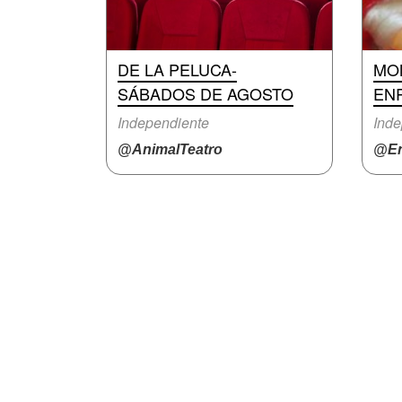
DE LA PELUCA-
MO
SÁBADOS DE AGOSTO
EN
Independiente
Inde
@AnimalTeatro
@En