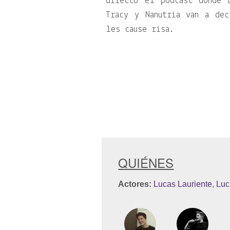
directo el podcast donde 
Tracy y Nanutria van a dec
les cause risa.
QUIÉNES
Actores:
Lucas Lauriente
,
Luc