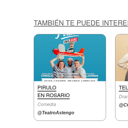
TAMBIÉN TE PUEDE INTER
PIRULO
TE
EN ROSARIO
Dram
Comedia
@CC
@TeatroAstengo