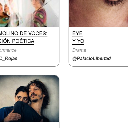
MOLINO DE VOCES:
EYE
CIÓN POÉTICA
Y YO
formance
Drama
_Rojas
@PalacioLibertad