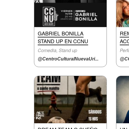
GABRIEL BONILLA
RE
STAND UP EN CCNU
AC
Comedia, Stand up
Per
@CentroCulturalNuevaUri...
@CC