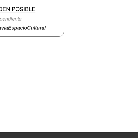
DEN POSIBLE
pendiente
viaEspacioCultural