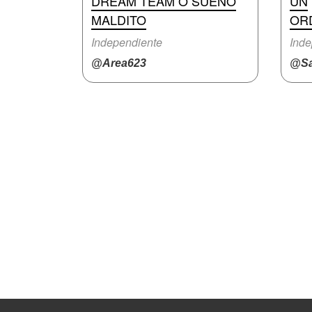
DREAM TEAM O SUEÑO
UN
MALDITO
OR
Independiente
Inde
@Area623
@Sa