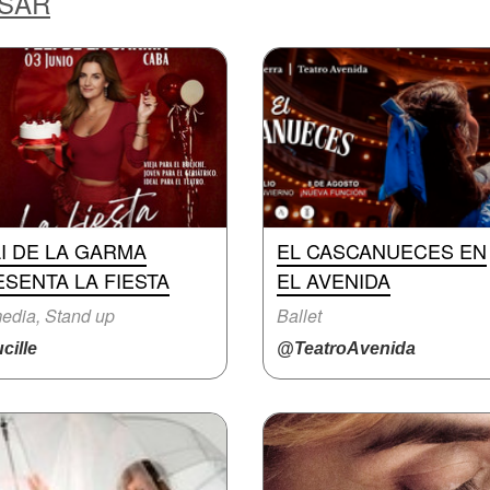
ESAR
I DE LA GARMA
EL CASCANUECES EN
SENTA LA FIESTA
EL AVENIDA
edia, Stand up
Ballet
cille
@TeatroAvenida