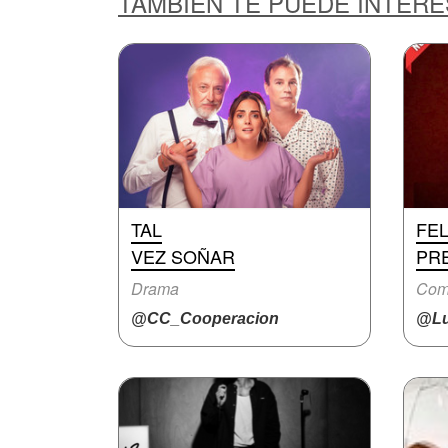
TAMBIÉN TE PUEDE INTER
TAL
FEL
VEZ SOÑAR
PRE
Drama
Com
@CC_Cooperacion
@Lu