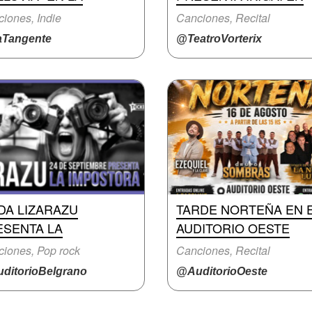
iones, Indie
Canciones, Recital
Tangente
@TeatroVorterix
DA LIZARAZU
TARDE NORTEÑA EN 
ESENTA LA
AUDITORIO OESTE
iones, Pop rock
Canciones, Recital
ditorioBelgrano
@AuditorioOeste