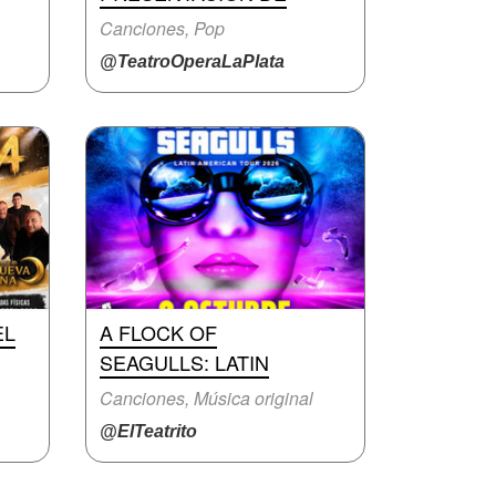
Canciones, Pop
@TeatroOperaLaPlata
EL
A FLOCK OF
SEAGULLS: LATIN
Canciones, Música original
@ElTeatrito