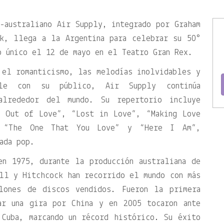
-australiano Air Supply, integrado por Graham
k, llega a la Argentina para celebrar su 50°
o único el 12 de mayo en el Teatro Gran Rex.
 el romanticismo, las melodías inolvidables y
able con su público, Air Supply continúa
 alrededor del mundo. Su repertorio incluye
l Out of Love”, “Lost in Love”, “Making Love
 “The One That You Love” y “Here I Am”,
ada pop.
en 1975, durante la producción australiana de
ll y Hitchcock han recorrido el mundo con más
lones de discos vendidos. Fueron la primera
ar una gira por China y en 2005 tocaron ante
 Cuba, marcando un récord histórico. Su éxito