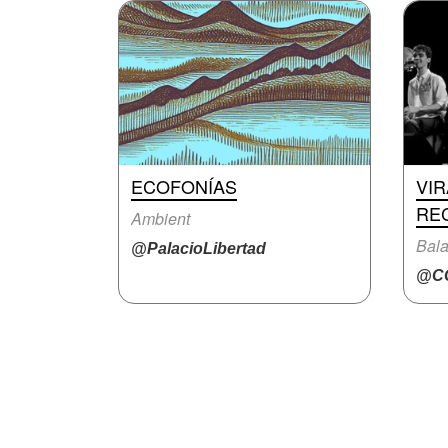
ECOFONÍAS
VI
RE
Ambient
Bal
@PalacioLibertad
@CC