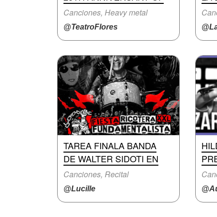
Canciones, Heavy metal
Canc
@TeatroFlores
@La
TAREA FINALA BANDA
HIL
DE WALTER SIDOTI EN
PR
Canciones, Recital
Canc
@Lucille
@Au