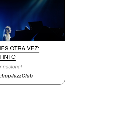
ES OTRA VEZ:
TINTO
 nacional
bopJazzClub