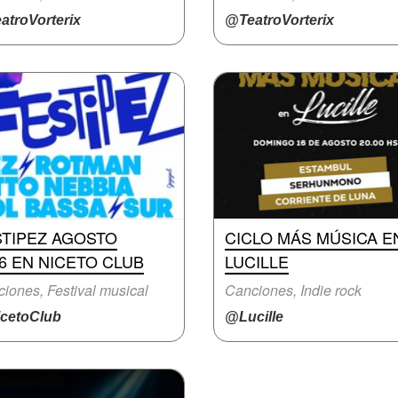
atroVorterix
@TeatroVorterix
STIPEZ AGOSTO
CICLO MÁS MÚSICA E
6 EN NICETO CLUB
LUCILLE
iones, Festival musical
Canciones, Indie rock
cetoClub
@Lucille