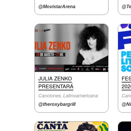
@MovistarArena
@Te
JULIA ZENKO
FE
PRESENTARÁ
202
Canciones, Latinoamericana
Canc
@theroxybargrill
@Ni