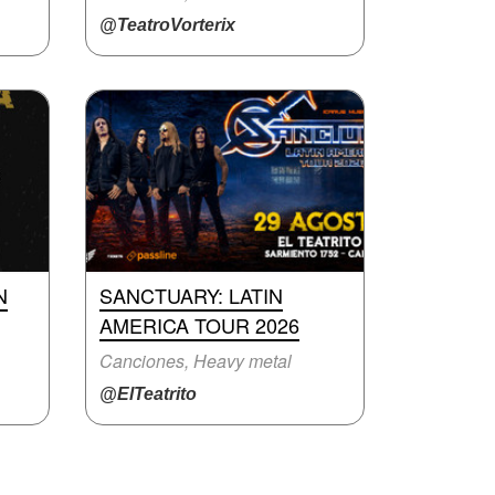
@TeatroVorterix
N
SANCTUARY: LATIN
AMERICA TOUR 2026
Canciones, Heavy metal
@ElTeatrito