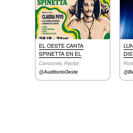
EL OESTE CANTA
LUN
SPINETTA EN EL
DIS
Canciones, Recital
Rock
@AuditorioOeste
@Be