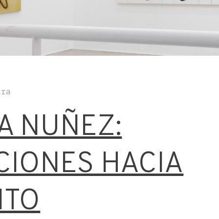
tra
A NUÑEZ:
IONES HACIA
ITO