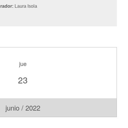
rador:
Laura Isola
jue
23
junio / 2022