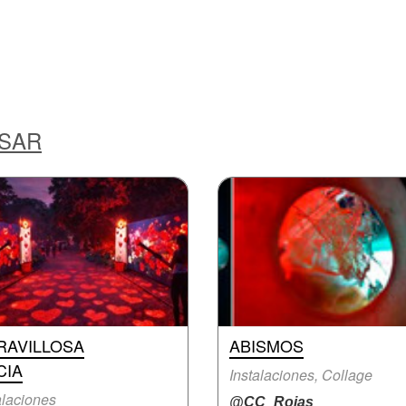
ESAR
RAVILLOSA
ABISMOS
CIA
Instalaciones, Collage
alaciones
@CC_Rojas