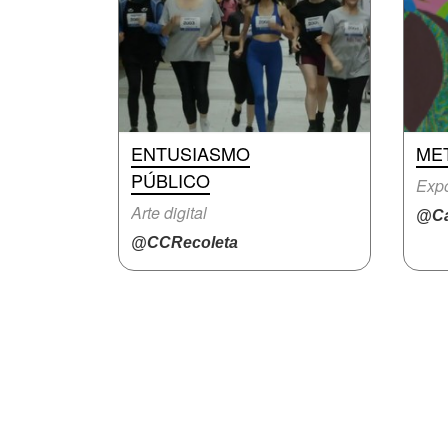
ENTUSIASMO
ME
PÚBLICO
Expo
Arte digital
@Ca
@CCRecoleta