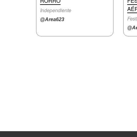
RORRÓ
FES
AÉ
Independiente
Fest
@Area623
@Ae