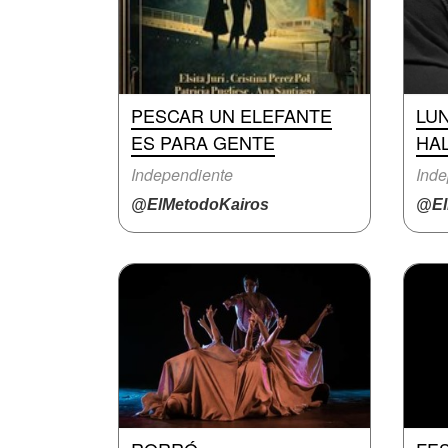
PESCAR UN ELEFANTE
LU
ES PARA GENTE
HA
Independiente
Inde
@ElMetodoKairos
@El