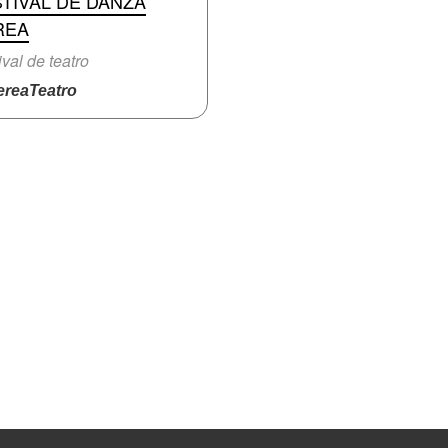
TIVAL DE DANZA
REA
ival de teatro
reaTeatro