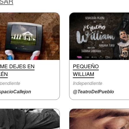
ESAR
 ME DEJES EN
PEQUEÑO
LÉN
WILLIAM
pendiente
Independiente
pacioCallejon
@TeatroDelPueblo