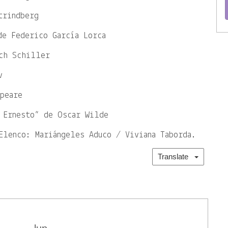
trindberg
de Federico García Lorca
ch Schiller
v
peare
 Ernesto” de Oscar Wilde
Elenco: Mariángeles Aduco / Viviana Taborda.
Translate
lun