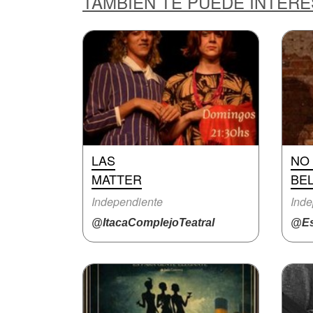
TAMBIÉN TE PUEDE INTER
LAS
NO
MATTER
BE
Independiente
Inde
@ItacaComplejoTeatral
@Es