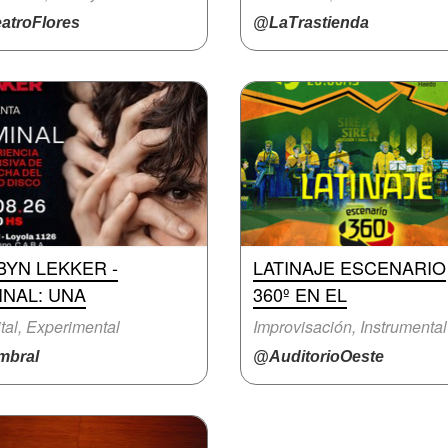
atroFlores
@LaTrastienda
BYN LEKKER -
LATINAJE ESCENARIO
INAL: UNA
360º EN EL
tal, Experimental
Improvisación, Instrumental
bral
@AuditorioOeste