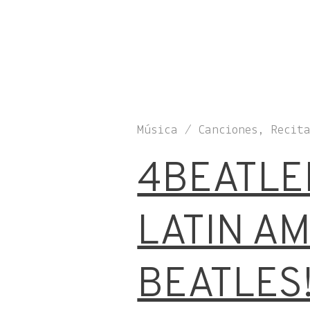
Música / Canciones, Recit
4BEATLE
LATIN A
BEATLES