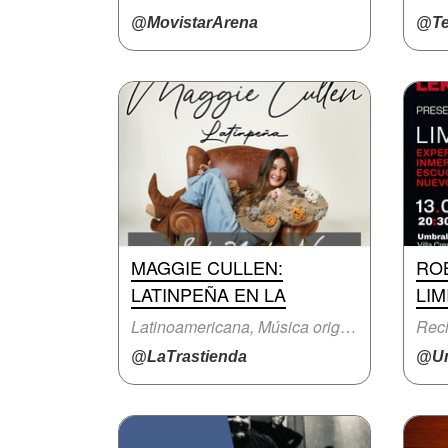
@MovistarArena
@Te
MAGGIE CULLEN:
RO
LATINPEÑA EN LA
LIM
Latinoamericana, Música original
Reci
@LaTrastienda
@Um