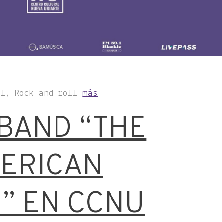
al, Rock and roll
más
BAND “THE
MERICAN
!” EN CCNU