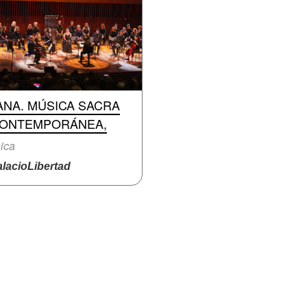
ANA. MÚSICA SACRA
CONTEMPORÁNEA,
ica
lacioLibertad