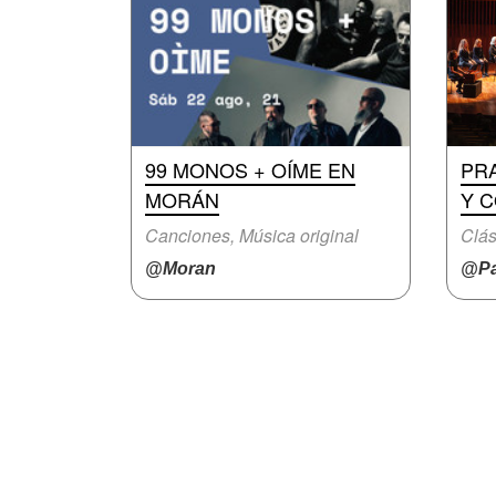
99 MONOS + OÍME EN
PR
MORÁN
Y 
Canciones, Música original
Clás
@Moran
@Pa