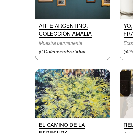
ARTE ARGENTINO.
YO,
COLECCIÓN AMALIA
FR
Muestra permanente
Expo
@ColeccionFortabat
@Pa
EL CAMINO DE LA
REL
ESPESURA