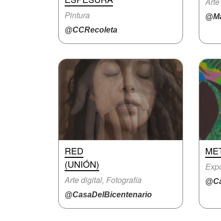
Arte
Pintura
@Ma
@CCRecoleta
RED
ME
(UNIÓN)
Expo
Arte digital, Fotografía
@Ca
@CasaDelBicentenario