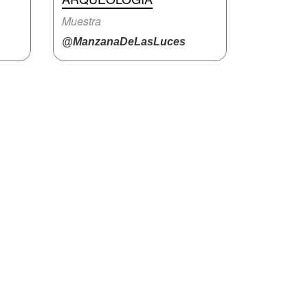
Muestra
@ManzanaDeLasLuces