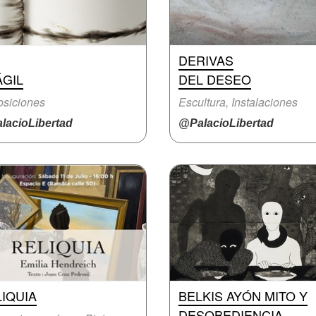
DERIVAS
ÁGIL
DEL DESEO
siciones
Escultura, Instalaciones
lacioLibertad
@PalacioLibertad
IQUIA
BELKIS AYÓN MITO Y
DESOBEDIENCIA