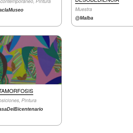
 contemporáneo, Pintura
Muestra
claMuseo
@Malba
TAMORFOSIS
siciones, Pintura
saDelBicentenario